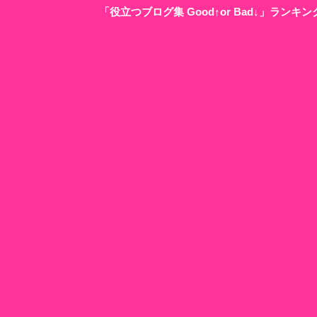
「役立つブログ集 Good↑or Bad↓」ラン