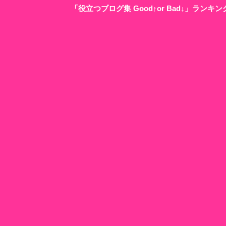
「役立つブログ集 Good↑or Bad↓」ラン