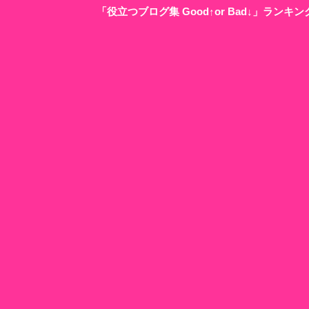
「役立つブログ集 Good↑or Bad↓」ラン