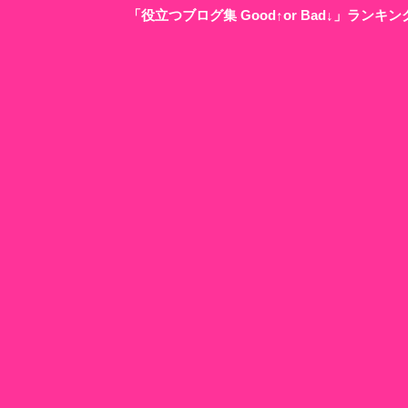
「役立つブログ集 Good↑or Bad↓」ラン