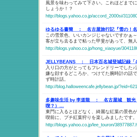
風景を味わってみて下さい。これほどまで
しょうか！？
http://blogs.yahoo.co.jp/accord_2000si/31108
ゆるゆる書簡 ：
名古屋旅行記『雪の！
この雪景色、いいカンジじゃないですかぁ
客が立ち去るまで粘った甲斐があって、無人
http://blogs.yahoo.co.jp/hong_xiaoyue/304118
JELLYBEANS ：
日本百名城登城記録「
入り口の方がとってもフレンドリーでした♪
嫌な顔するどころか、つけてた腕時計の話
ず時計話。
http://blog.halloweencafe.jellybean.jp/?eid=62
多趣味生活 by 李道龍 ：
名古屋城 観光
喫？）…
東門に入るとほどなく、綺麗な紅葉の景色
喫前に、プチ紅葉狩りを楽しみましたです
http://blogs.yahoo.co.jp/lee_touron/38977887.