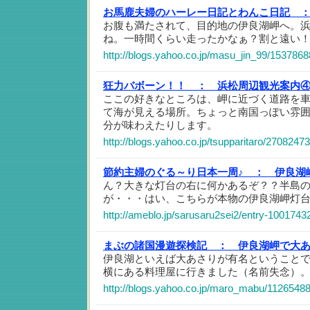
お馬鹿夫婦のハーレー日記とわんこ日記 
お腹も満たされて、目的地の伊良湖岬へ。
ね。一時間くらい走ったかなぁ？割と遠い
http://blogs.yahoo.co.jp/masu_jin_99/1537868
狂力バボーン！！ ：
浜松周辺観光案内④
ここの好きなところは、岬に近づく道路を
て海が見える場所。ちょっと南国っぽい雰
分が味わえたりします。
http://blogs.yahoo.co.jp/tsupparitaro/27082473
節約主婦のぐる～り日本一周♪ ：
伊良湖
ん？大きな灯台の右に何かあるぞ？？半島
が・・・はい、こちらが本物の伊良湖岬灯
http://ameblo.jp/sarusaru2sei2/entry-1001743
まぶの諸国漫遊探検記 ：
伊良湖岬で大
伊良湖といえば大あさりが有名ということ
横にある料理屋に行きました（名前失念）
http://blogs.yahoo.co.jp/maro_mabu/11265488