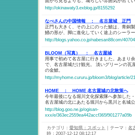
面から見るよりも、城らしい雰囲気が出て
http://okinawaty3.exblog.jp/8155292
なべさんの中国情報 ：
名古屋城 正門
正門も大きく、その上にのった鯱は、青銅
鰭の形が、脚に進化していく途上のシーラ
http://blogs.yahoo.co.jp/nabesan88com/4070
BLOOM（写真） ：
名古屋城
用事で初めて名古屋に行きました。あまり
で、名古屋城だけ観光。 淡いグリーンの瓦
の金鯱。
http://myhome.cururu.jp/bloom3/blog/article/
HOME ：
HOME 名古屋城の北散策へ
今年最後になる堀川文化探索隊へ参加した
名古屋城の北にあたる堀川から黒川と名城
http://blog.goo.ne.jp/ogisan-
xxx/e/363ec2559ea442accf365f901277a09b
カテゴリ：
愛知県：スポット
｜テーマ：
名
時：2007-12-12 08:12:17