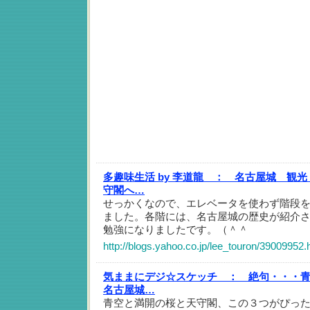
多趣味生活 by 李道龍 ：
名古屋城 観光
守閣へ…
せっかくなので、エレベータを使わず階段
ました。各階には、名古屋城の歴史が紹介
勉強になりましたです。（＾＾
http://blogs.yahoo.co.jp/lee_touron/39009952.
気ままにデジ☆スケッチ ：
絶句・・・青
名古屋城…
青空と満開の桜と天守閣、この３つがぴっ