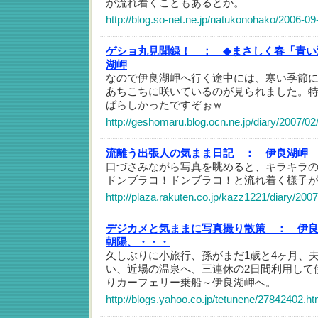
が流れ着くこともあるとか。
http://blog.so-net.ne.jp/natukonohako/2006-09
ゲショ丸見聞録！ ：
◆まさしく春「青い
湖岬
なので伊良湖岬へ行く途中には、寒い季節
あちこちに咲いているのが見られました。
ばらしかったですぞぉｗ
http://geshomaru.blog.ocn.ne.jp/diary/2007/0
流離う出張人の気まま日記 ：
伊良湖岬
口づさみながら写真を眺めると、キラキラ
ドンブラコ！ドンブラコ！と流れ着く様子
http://plaza.rakuten.co.jp/kazz1221/diary/20
デジカメと気ままに写真撮り散策 ：
伊
朝陽、・・・
久しぶりに小旅行、孫がまだ1歳と4ヶ月、
い、近場の温泉へ、三連休の2日間利用して
りカーフェリー乗船～伊良湖岬へ。
http://blogs.yahoo.co.jp/tetunene/27842402.ht