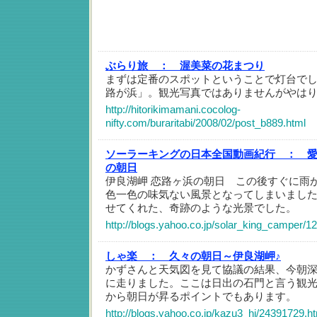
ぶらり旅 ：
渥美菜の花まつり
まずは定番のスポットということで灯台で
路が浜」。観光写真ではありませんがやは
http://hitorikimamani.cocolog-
nifty.com/buraritabi/2008/02/post_b889.html
ソーラーキングの日本全国動画紀行 ：
の朝日
伊良湖岬 恋路ヶ浜の朝日 この後すぐに雨
色一色の味気ない風景となってしまいまし
せてくれた、奇跡のような光景でした。
http://blogs.yahoo.co.jp/solar_king_camper/1
しゃ楽 ：
久々の朝日～伊良湖岬♪
かずさんと天気図を見て協議の結果、今朝
に走りました。ここは日出の石門と言う観
から朝日が昇るポイントでもあります。
http://blogs.yahoo.co.jp/kazu3_hi/24391729.h