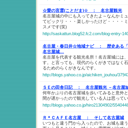
☆愛の言霊(ことだま)☆ ：
名古屋観光
名古屋城の中にも入ってきたよ～なんかミ
てビックリ・・・楽しかったけど・・・・ミュ
スメです(笑)
http://saskattun.blog52.fc2.com/blog-entry-14
名古屋・春日井☆地域ナビ ：
歴史ある
名古屋城…
名古屋を代表する観光名所！名古屋城には
す。と言っても、現代のらくがきではなく
るためのらくがきなんです。
http://blogs.yahoo.co.jp/aichiken_jouhou/379
ＳＥの田舎日記 ：
名古屋観光 －名古屋
何年かぶりの名古屋城を歩いてみると意外
間が遅かったので観光している人は思って
http://blogs.yahoo.co.jp/hiro21304902/554044
Ｒ＊ＣＡＦＥ名古屋 ：
そして名古屋城
いつもと違う門から入ったので、お城も違