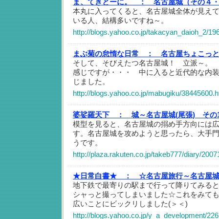
ま、てきとーに。 ：
名古屋城（その４
本丸に入ってくると、名古屋城全体が見え
いる人、結構多いですね～。
http://blogs.yahoo.co.jp/takacyan_daioh_2/19
まぶ菊の怠惰な日常 ：
名古屋ちょこっ
そして、そびえたつ名古屋城！ 立派～。
感じですが・・・ 中に入ると近代的な内
じました。
http://blogs.yahoo.co.jp/mabugiku/38445600.h
婆娑羅天下 ：
城～名古屋城(尾張) その
模型を見ると、名古屋城の搦め手方向には
す。名古屋城を攻めようと思ったら、大手
うです。
http://plaza.rakuten.co.jp/takeb777/diary/20
★日常白書★ ：
☆名古屋旅行～名古屋
地下鉄で最寄りの駅まで行って降りてみる
シャっと撮ってしまいました☆これをみて
広いことにビックリしました(＞＜)
http://blogs.yahoo.co.jp/y_a_development/22