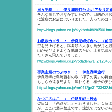
日々平穏 ：
伊良湖岬灯台 おおアサリ定
そんな感じでおなかすいたので、目的のお
に近所のお店にはいりました、入ったのは
ｗ
http://blogs.yahoo.co.jp/tkykhrd/48096500.htm
お散歩カメラ ：
伊良湖岬灯台へ。（前
空を見上げると、猛禽類の大きな鳥が月と
山がそびえるような地形のため、上昇気流
たくさん飛んでいました。
http://blogs.yahoo.co.jp/vodadenwa_2/129458
専業主婦のつぶやき ：
伊良湖岬旅行
伊良湖岬は島崎藤村の歌「椰子の実」の舞台
もしらぬ遠き島より 流れくる 椰子の実ひ
http://blogs.yahoo.co.jp/mr0412jp/31733432.h
なつこのはこ ：
伊良湖岬・続き
翌日は、『恋路が浜』へ行きました。１㎞
が、ここは遊泳禁止です。遠浅ではないか