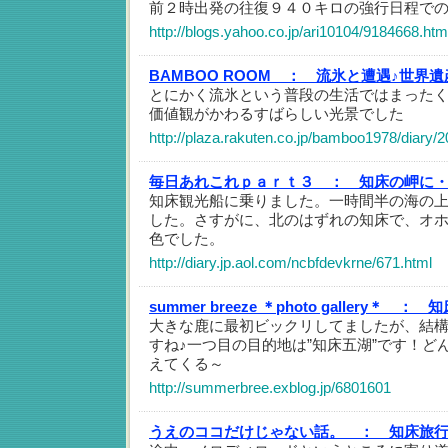
前２時出発の往復９４０キロの強行日程で
http://blogs.yahoo.co.jp/ari10104/9184668.htm
BAMBOO ROOM ：
流氷と遭遇♪世界遺
とにかく流氷という普段の生活ではまった
価値観がかわるすばらしい光景でした
http://plaza.rakuten.co.jp/bamboo1978/diary
毎日あれこれｐａｒｔ３ ：
知床の岬に
知床観光船に乗りました。一時間半の海の
した。さすがに、北のはずれの知床で、オ
色でした。
http://diary.jp.aol.com/ncbfdevkrne/671.html
summer breeze ＊photo gallery＊ ：
知
大きな鹿に最初ビックリしてましたが、結
すね♪一つ目の目的地は”知床五湖”です！ど
えてくる～
http://summerbree.exblog.jp/6801601
うえのココだけじゃない話。 ：
知床旅