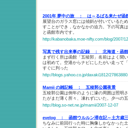
2001年 夢中の旅 ：
は～るばる来たぜ函
展望台のガラス窓には傾斜が付いているた
すことができ，なかなかの迫力。下の写真
と函館市内です。
http://kabanobaka.moe-nifty.com/blog/2007/1
写真で残す出来事の記録 ：
北海道・函
まず行く所は函館「五稜郭」名前はよく聞
は初めて。空港からナビにしたがい走って
すぐに判った
http://blogs.yahoo.co.jp/daxaki1812/27863880
Mamii の雑記帳 ：
五稜郭公園夜景
五稜郭公園は例年のように濠の周囲は照明
たがまだ薄く所々、凍れずにいた。夕べの
http://blog.so-net.ne.jp/mamii/2007-12-07
evelog ：
函館ウルルン滞在記～土方歳
ちなみに前回行った時に胸像しかなかった