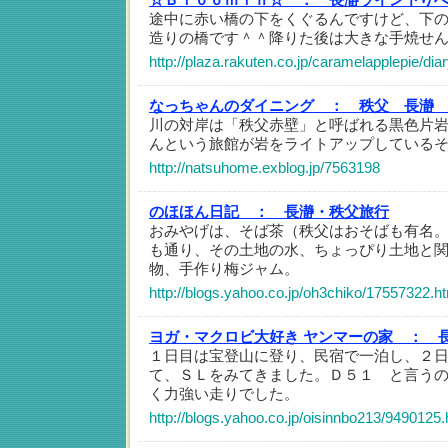
途中に赤い橋の下をくぐるんですけど、下
造りの橋です＾＾降りた後は大きな手焼せ
http://plaza.rakuten.co.jp/caramelapplepie/di
なっちゃんのダイニング ：
秩父 長瀞
川の対岸は「秩父赤壁」と呼ばれる黒色片
んという旅館が岩をライトアップしている
http://natsuhome.exblog.jp/7563198
のほほん日記 ：
長瀞・秩父旅行
おみやげは、そば茶（秩父はおそばも有名
も通り、その土地の水、ちょっぴり土地と
物、手作り梅ジャム。
http://blogs.yahoo.co.jp/oh3chiko/17557322.h
ヨガ・マクロビ大好き ヤンマーの家 ：
１日目は宝登山に登り、民宿で一泊し、２
て、ＳＬをみてきました。Ｄ５１ と言う
く力強い走りでした。
http://blogs.yahoo.co.jp/oisinnbo213/9490125.