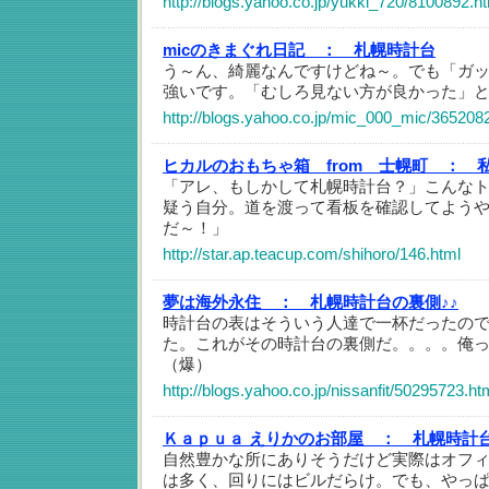
http://blogs.yahoo.co.jp/yukki_720/8100892.h
micのきまぐれ日記 ：
札幌時計台
う～ん、綺麗なんですけどね～。でも「ガ
強いです。「むしろ見ない方が良かった」とも
http://blogs.yahoo.co.jp/mic_000_mic/365208
ヒカルのおもちゃ箱 from 士幌町 ：
「アレ、もしかして札幌時計台？」こんな
疑う自分。道を渡って看板を確認してよう
だ～！」
http://star.ap.teacup.com/shihoro/146.html
夢は海外永住 ：
札幌時計台の裏側♪♪
時計台の表はそういう人達で一杯だったの
た。これがその時計台の裏側だ。。。。俺
（爆）
http://blogs.yahoo.co.jp/nissanfit/50295723.ht
Ｋａｐｕａ えりかのお部屋 ：
札幌時計
自然豊かな所にありそうだけど実際はオフ
は多く、回りにはビルだらけ。でも、やっ