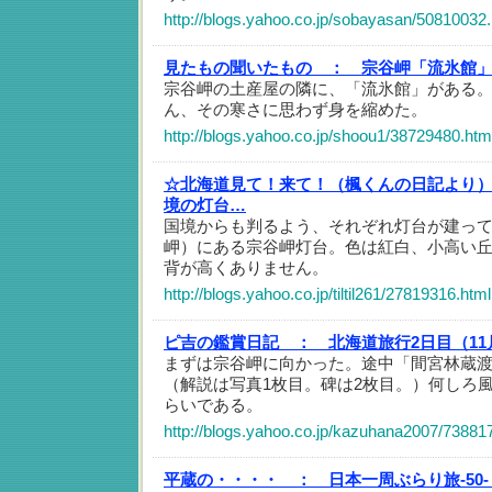
http://blogs.yahoo.co.jp/sobayasan/50810032.
見たもの聞いたもの ：
宗谷岬「流氷館
宗谷岬の土産屋の隣に、「流氷館」がある
ん、その寒さに思わず身を縮めた。
http://blogs.yahoo.co.jp/shoou1/38729480.htm
☆北海道見て！来て！（楓くんの日記より
境の灯台…
国境からも判るよう、それぞれ灯台が建っ
岬）にある宗谷岬灯台。色は紅白、小高い
背が高くありません。
http://blogs.yahoo.co.jp/tiltil261/27819316.html
ピ吉の鑑賞日記 ：
北海道旅行2日目（11
まずは宗谷岬に向かった。途中「間宮林蔵
（解説は写真1枚目。碑は2枚目。）何しろ
らいである。
http://blogs.yahoo.co.jp/kazuhana2007/73881
平蔵の・・・・ ：
日本一周ぶらり旅-50-