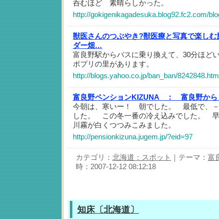
呑むほど 素晴らしかった。
http://gokigenikagadesuka.blog92.fc2.com/blo
獣医さんのつぶやき?獣医療と写真で楽しむ
ダー畑…
富良野駅からバスに乗り換えて、30分ほど
ポプリの里があります。
http://blogs.yahoo.co.jp/ban_ban/8242848.htm
富良野ペンションKIZUNA ：
富良野から
今朝は、寒いー！ 朝でした。 最低で、
した。 この冬一番の冷え込みでした。 
川霧が白くつつみこみました。
http://pensionkizuna.jugem.jp/?eid=97
カテゴリ：
北海道：スポット
｜テーマ：
富
時：2007-12-12 08:12:18
知床〔北海道〕