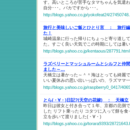
す。高いところが苦手なタマちゃんを気遣
自分･･･。バカですから･･･。
http://blogs.yahoo.co.jp/yokofeat24/27450748
旅行と美味しいご飯とひとり言 ：
旅行
た！
城崎温泉に行った帰りにちょっと寄り道し
た。すごく良い天気でこの時期にしては暑
http://blogs.yahoo.co.jp/kentaous/287791.html
ラズベリーとマッシュルームとシルフと仲
ました～…
天橋立は暑かった～＾＾海はとっても綺麗
いい夏休みの思い出いっぱいの、ラズママ
http://blogs.yahoo.co.jp/raspberry0_0417/406
とら(・∀・)日記?(天空の花嫁) ：
天橋立
昨日は彼女と付き合って１年、京都の北側
した リフト乗ったり コタツに入って餅を食
立を歩いて渡りました(・∀・)
http://blogs.yahoo.co.jp/torara9393/28721643.