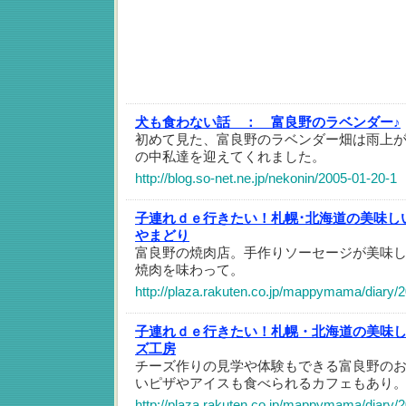
犬も食わない話 ：
富良野のラベンダー♪
初めて見た、富良野のラベンダー畑は雨上
の中私達を迎えてくれました。
http://blog.so-net.ne.jp/nekonin/2005-01-20-1
子連れｄｅ行きたい！札幌･北海道の美味し
やまどり
富良野の焼肉店。手作りソーセージが美味
焼肉を味わって。
http://plaza.rakuten.co.jp/mappymama/diary/
子連れｄｅ行きたい！札幌・北海道の美味
ズ工房
チーズ作りの見学や体験もできる富良野の
いピザやアイスも食べられるカフェもあり
http://plaza.rakuten.co.jp/mappymama/diary