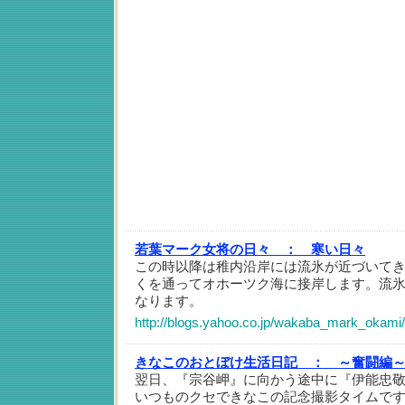
若葉マーク女将の日々 ：
寒い日々
この時以降は稚内沿岸には流氷が近づいて
くを通ってオホーツク海に接岸します。流
なります。
http://blogs.yahoo.co.jp/wakaba_mark_okami
きなこのおとぼけ生活日記 ：
～奮闘編～
翌日、『宗谷岬』に向かう途中に『伊能忠
いつものクセできなこの記念撮影タイムです