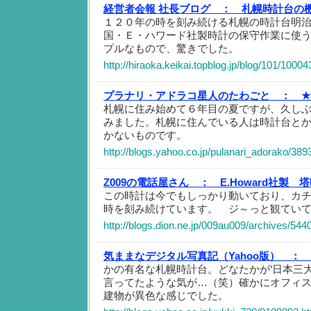
経営者会報 社長ブログ ：
札幌時計台の
１２０年の時を刻み続ける札幌の時計台明治
国・Ｅ・ハワード社製時計の保守作業に使
プルなもので、驚きでした。
http://hiraoka.keikai.topblog.jp/blog/101/1000
プラナリ・アドラコ星人のたわごと ：
札幌に住み始めて６年目の夏ですが、久し
みました。札幌に住んでいる人は時計台と
かないものです。
http://blogs.yahoo.co.jp/pulanari_adorako/38
Z009の電話屋さん ：
E.Howard社製 
この時計は今でもしっかり動いており、カ
時を刻み続けています。 ジ～っと観てい
http://blogs.dion.ne.jp/009au009/archives/544
気ままなデジタル写真記（Yahoo版） ：
かの有名な札幌時計台。どなたかが‘日本三
言ってたような気が…（笑）確かにオフィ
建物が異色な感じでした。