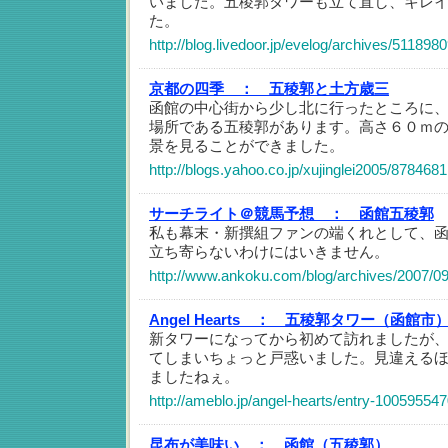
いました。五稜郭タワーも立て直し、キレ
た。
http://blog.livedoor.jp/evelog/archives/511898
京都の四季 ：
五稜郭と土方歳三
函館の中心街から少し北に行ったところに
場所である五稜郭があります。高さ６０ｍ
景を見ることができました。
http://blogs.yahoo.co.jp/xujinglei2005/8784681
サーチライト＠競馬予想 ：
函館五稜郭
私も幕末・新撰組ファンの端くれとして、
立ち寄らないわけにはいきません。
http://www.ankoku.com/blog/archives/2007/0
Angel Hearts ：
五稜郭タワー（函館市
新タワーになってから初めて訪れましたが
てしまいちょっと戸惑いました。見違える
ましたねぇ。
http://ameblo.jp/angel-hearts/entry-10059554
昆布が美味い ：
函館（五稜郭）