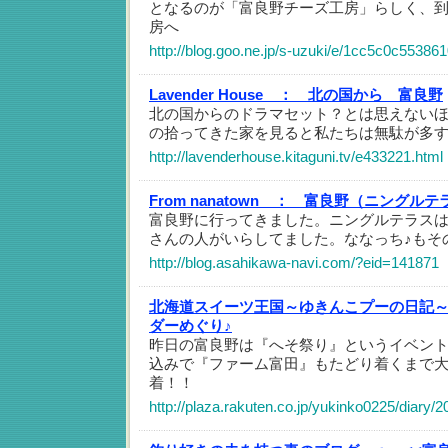
となるのが「富良野チーズ工房」らしく、
房へ
http://blog.goo.ne.jp/s-uzuki/e/1cc5c0c5538
Lavender House ：
北の国から 富良野
北の国からのドラマセット？とは思えない
の拾ってきた家を見ると私たちは無駄が多
http://lavenderhouse.kitaguni.tv/e433221.html
From nanatown ：
富良野（ニングルテ
富良野に行ってきました。ニングルテラス
さんの人がいらしてました。ななっち♪もそ
http://blog.asahikawa-navi.com/?eid=141871
北海道スイーツ王国～ゆきんこプーの日記
ダーめぐり♪
昨日の富良野は『へそ祭り』というイベン
込みで『ファーム富田』もたどり着くまで
着！！
http://plaza.rakuten.co.jp/yukinko0225/diary