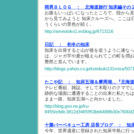
雨男ＢＬＯＧ ：
北海道旅行 知床編その
お腹もいっぱいになったところで、陸から見
から見てみようと 知床クルーズへ。ここは
うくらいの景色が続く。
http://ameotoko1.exblog.jp/6713116
日記 ：
初冬の知床
知床を出発すると山が後を追うように連な
は、ジャガ芋や麦が植えられてこの町を潤
整然と並んでいます。
http://blogs.yahoo.co.jp/kotobuki131misa/507
たこや記 ：
知床五湖＆摩周湖…『北海
テレビ番組、雑誌、そして木彫りのクマで
跡的な場面に遭遇することの出来た私たち
まま一路、知床五湖へと向かいました。
http://blog.goo.ne.jp/ku-
8455/e/b8c3812d3465953bb6488fb30e7600d
十勝バーベキュー工房 店長ブログ ：
知
今年、世界遺産に登録された知床半島に行