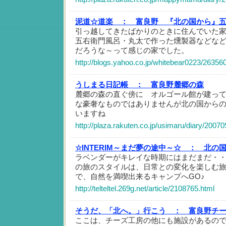
泥道☆道楽 ：
富良野 『北の国から』
引っ越してきたばかりのときに住んでいた
五右衛門風呂・丸太で作った燻製器などな
だろうな～って感じの家でした。
http://blogs.yahoo.co.jp/whitebear0223/26356
うしまる日記帳 ：
富良野麓郷の森
麓郷の森の直ぐ傍に オルゴール館が建っ
な豪奢なものではありませんが北の国から
いますね
http://plaza.rakuten.co.jp/usimaru/diary/2007
☆INTERIM～まだ夢の途中～☆ ：
北の
ラベンダーがキレイな時期にはまだまだ・
の旅のスタイルは、日常との変化を楽しむ
で、自然を満喫出来るキャンプへGO♪
http://telteltel.269g.net/article/2108765.html
そうだ、「北へ。」行こう ：
富良野チ
ここは、チーズ工房の他にも施設があるの