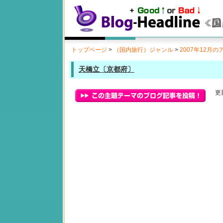
トップページ
>
（国内旅行）ジャンル
>
2007年12月
天橋立〔京都府〕
更新