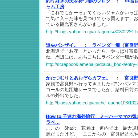
釣り好きの夫を持つ妻のブログ ：
<<富
ャム工房
「これでもかーっ」てくらいジャムがいっ
で気に入った味を見つけてから買えます。
ている観光客さんがいました。
http://blogs.yahoo.co.jp/a_lagurus/30302291.h
道央バンザイ。 ：
ラベンダー畑（富良
北海道で「お花」といったら、やっぱり富
ね。周辺には、あちこちにラベンダー畑が
http://scrapbook.ameba.jp/douou_book/entry
かたつむりとあおぞらカフェ。 ：
富良
家族で富良野へ行ってきました♪アンパンマ
ゴールの短距離レースでしたが、給料日前
ルの外出でした。
http://blogs.yahoo.co.jp/cache_cache106/102
How to 子連れ海外旅行 ミーハーママの
ラベ…
ここの 6haの 花園は 道内では 最大
麗だったけど、 ここからの 富良野盆地