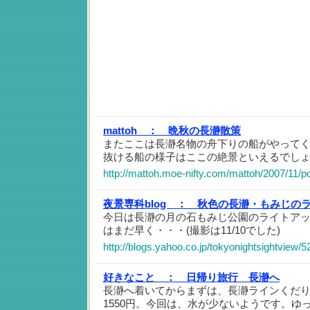
mattoh ：
晩秋の長瀞散策
またここは長瀞名物の舟下りの船がやって
抜ける船の様子はここの絶景といえるでし
http://mattoh.moe-nifty.com/mattoh/2007/11/p
夜景専科blog ：
秋色の長瀞・もみじの
今日は長瀞の月の石もみじ公園のライトア
はまだ早く・・・(撮影は11/10でした)
http://blogs.yahoo.co.jp/tokyonightsightview/
好きなこと ：
日帰り旅行 長瀞へ
長瀞へ着いてからまずは、長瀞ラインくだり
1550円。今回は、水が少ないようです。ゆ