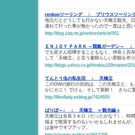
renkonツーリング ：
プリウスツーリン
地元だとどうしても行かない天橋立観光、日
連れて行った事が無かったので一度はと思
http://blog.zaq.ne.jp/renkon/article/951
ＥＮＪＯＹ ＰＡＲＫ ～競艇ガーデン～ ：
でも皆さん喧嘩することもなく、仲良く共
して「天橋立」と言う素晴らしい景観を作
http://blogs.yahoo.co.jp/hirobou100manen/20
てんとう虫の私生活 ：
天橋立
このGWの旅行の目的は、この天橋立と、も
かにカニ！ でけぇ。そして新鮮！ さらに
http://lifeoflady.exblog.jp/7424559
ばりぼ～♪ ：
天橋立 = 観光編 =
天橋立は全長３キロ（だったかな？）、時
端まで散策するのもいいかもしれませんが
は途中でギブアップ。
http://clooney.exblog.jp/3657205