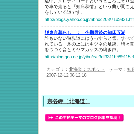
途中、メロディロードというところに寄り
で車で走ると『知床慕情』という曲が聞こ
をしている道です。
http://blogs.yahoo.co.jp/nbhdc203/7199821.ht
脱東京暮らし ：
今期最後の知床五湖
誰もいない遊歩道にはうっすらと雪。すべ
れている。氷の上にはキツネの足跡。時々
をつつく音とミヤマカケスの鳴き声。
http://blog.goo.ne.jp/yibu/e/c3df3311b989115
カテゴリ：
北海道：スポット
｜テーマ：
知
2007-12-12 08:12:18
宗谷岬〔北海道〕