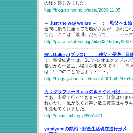
の緑を楽しみました。
http://blog.so-net.ne.jp/taste/2006-11-05
～ Just the way we are ～ ：
秩父へ１泊
合間に後ろに座ってる船頭さんが、あれこ
てた。ここは『荒川』だそうで、、、ビッ
http://plaza.rakuten.co.jp/eiko0324/diary/200
M's Gallery (プラス) ：
秩父・長瀞 日帰
で、秩父鉄道では、SL "パレオエクスプレス
都心から一番近い場所を走るSLです。 SL
は、いつのことでしょう・・・。
http://blogs.yahoo.co.jp/morita2001jp/5247545
カリグラファーＳａｏのきまぐれ日記 ：
さあ、出発！行ってきま～す。紅葉はいま
れいだし、風が吹くと舞い散る黄葉はキラ
を見せてくれました。
http://uncial.exblog.jp/6651871
yumiyumiの節約・貯金生活現在進行形〆 