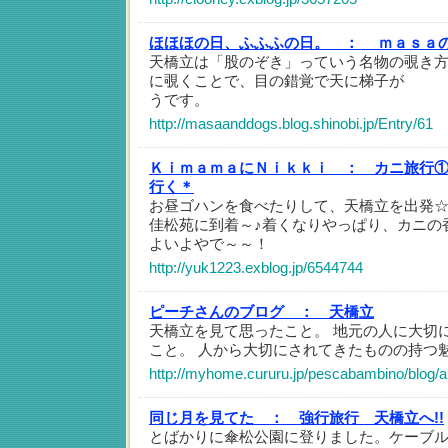
ほほほの日、ふふふの日。 ：
ｍａｓａ
天橋立は「股のぞき」っていう名物の覗き
に覗くことで、目の錯覚で天に梯子が 
うです。
http://masaanddogs.blog.shinobi.jp/Entry/61
ＫｉｍａｍａにＮｉｋｋｉ ：
カニ旅行①
行く＊
お昼ゴハンを食べたりして、天橋立を出発
佳松苑に到着～♪着くなりやっぱり、カニの
よいよやで～～！
http://yuk1223.exblog.jp/6544744
ピーチさんのブログ ：
天橋立
天橋立を見て思ったこと。 地元の人に大切
こと。 人から大切にされてきたものの持つ
http://myhome.cururu.jp/pescabambino/blog/a
同じ月を見てた ：
強行旅行 天橋立へ!!
とばかりに傘松公園に登りました。ケーブ