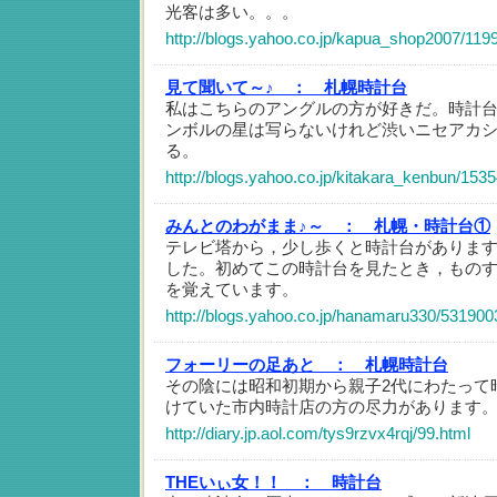
光客は多い。。。
http://blogs.yahoo.co.jp/kapua_shop2007/119
見て聞いて～♪ ：
札幌時計台
私はこちらのアングルの方が好きだ。時計
ンボルの星は写らないけれど渋いニセアカ
る。
http://blogs.yahoo.co.jp/kitakara_kenbun/153
みんとのわがまま♪～ ：
札幌・時計台①
テレビ塔から，少し歩くと時計台がありま
した。初めてこの時計台を見たとき，もの
を覚えています。
http://blogs.yahoo.co.jp/hanamaru330/531900
フォーリーの足あと ：
札幌時計台
その陰には昭和初期から親子2代にわたって
けていた市内時計店の方の尽力があります
http://diary.jp.aol.com/tys9rzvx4rqj/99.html
THEいぃ女！！ ：
時計台