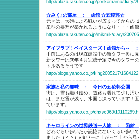
http://plaza.rakuten.co.jp/ponkomama/diary/
☆みく♪の部屋 ：
函館 ☆五稜郭☆
元々は、大砲による戦いが広まってからの 
星型の要塞が築かれるようになり・・・函
http://plaza.rakuten.co.jp/mikmik/diary/2007
アイブラブ！ベイスターズ！函館から～ 
手前にあるのは現在建設中の新タワー奥に
新タワーは来年４月完成予定で今のタワー
トルあるそうです
http://blogs.yahoo.co.jp/king2005217/1684122
家族と私の趣味 ：
今日の五稜郭公園
街は、雪も融け始め、道路も濡れて少し汚
は、まだ雪が残り、水面も凍っています！
ています。
http://blogs.yahoo.co.jp/dhxsc368/10110299.h
キャロラインの世界鉄道一人旅 ：
函館
どれぐらい歩いたか記憶にないくらい歩い
ました（＾＾）vタワーに上がって上から見