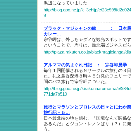
浜辺になっていました
http://blog.goo.ne.jp/k_3chijp/e/23e999fd2e
9
ブラック・マジシャンの館 ：
日本
カレー…
宗谷岬は、外しちゃダメな観光スポットですか
ということで、周りは、最北端ビジネスだ
http://plaza.rakuten.co.jp/blackmagiciangal/d
アルママの気まぐれ日記 ：
宗谷岬見学
毎年１回開催されるＮサークルの旅行の３
た。礼文島香深港８時４５分発のフェリー
間のバス旅行で宗谷岬についた。
http://blog.goo.ne.jp/kirakunaarumama/e/98
771da7b510
旅行とマラソンとプロレスの日々とにわか
旅行記－５…
日本最北端の地を踏む。「国境なんて関係
あるんだ」とジョン・レノンばり（？）に
う。