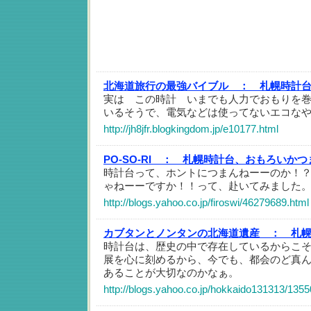
北海道旅行の最強バイブル ：
札幌時計
実は この時計 いまでも人力でおもりを
いるそうで、電気などは使ってないエコなや
http://jh8jfr.blogkingdom.jp/e10177.html
PO-SO-RI ：
札幌時計台、おもろいかつ
時計台って、ホントにつまんねーーのか！
ゃねーーですか！！って、赴いてみました
http://blogs.yahoo.co.jp/firoswi/46279689.html
カブタンとノンタンの北海道遺産 ：
札
時計台は、歴史の中で存在しているからこ
展を心に刻めるから、今でも、都会のど真
あることが大切なのかなぁ。
http://blogs.yahoo.co.jp/hokkaido131313/135