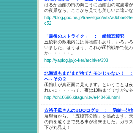
はるか函館の街の向こうに函館山の電波塔
の夜景なら、ここから見ても美しいに違い
http://blog.goo.ne.jp/travellgoo/e/b7a0bb5e
c52
「最後のストライク」 ：
函館五稜郭
五稜郭の敷地内には博物館もあり、いろい
いました。ほうほう、これが函館戦争で使
か・・・・・。
http://yaplog.jp/jo-ker/archive/393
北海道もまだまだ捨てたモンじゃない！ 
へ～その２
函館山が真正面に見えます。ということは
れいに・・・って、夜は19時までですがｗ
http://ch10686.kitaguni.tv/e449468.html
☆裕子母さんのBOOログ☆ ：
函館一泊
展望台から、「五稜郭公園」を眺めます。
の街を遠くまで見る事が出来ました。ガラス
下が丸見え！