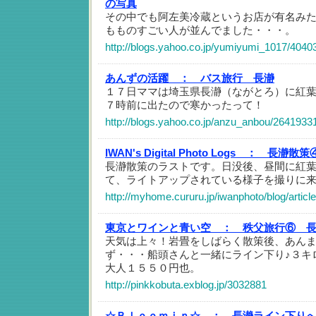
の写真
その中でも阿左美冷蔵というお店が有名み
もものすごい人が並んでました・・・。
http://blogs.yahoo.co.jp/yumiyumi_1017/4040
あんずの活躍 ：
バス旅行 長瀞
１７日ママは埼玉県長瀞（ながとろ）に紅
７時前に出たので寒かったって！
http://blogs.yahoo.co.jp/anzu_anbou/2641933
IWAN's Digital Photo Logs ：
長瀞散策
長瀞散策のラストです。日没後、昼間に紅
て、ライトアップされている様子を撮りに
http://myhome.cururu.jp/iwanphoto/blog/artic
東京とワインと青い空 ：
秩父旅行⑥ 
天気は上々！岩畳をしばらく散策後、あん
ず・・・船頭さんと一緒にライン下り♪３キ
大人１５５０円也。
http://pinkkobuta.exblog.jp/3032881
☆Ｂｌｏｏｍｉｎ☆ ：
長瀞ライン下り