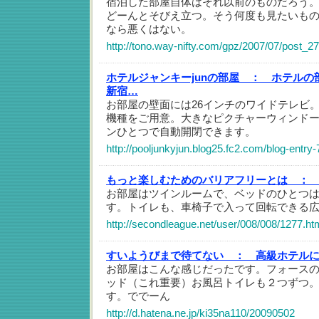
宿泊した部屋自体はそれ以前のものだろう
どーんとそびえ立つ。そう何度も見たいも
なら悪くはない。
http://tono.way-nifty.com/gpz/2007/07/post_2
ホテルジャンキーjunの部屋 ：
ホテルの部
新宿…
お部屋の壁面には26インチのワイドテレビ
機種をご用意。大きなピクチャーウィンド
ンひとつで自動開閉できます。
http://pooljunkyjun.blog25.fc2.com/blog-entry-
もっと楽しむためのバリアフリーとは ：
お部屋はツインルームで、ベッドのひとつ
す。トイレも、車椅子で入って回転できる
http://secondleague.net/user/008/008/1277.ht
すいようびまで待てない ：
高級ホテル
お部屋はこんな感じだったです。フォース
ッド（これ重要）お風呂トイレも２つずつ
す。ででーん
http://d.hatena.ne.jp/ki35na110/20090502