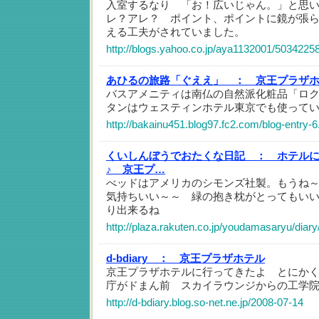
入室するなり 「お！広いじゃん。」と思
レ？アレ？ ポイント、ポイントに鏡が張
える工夫がされていました。
http://blogs.yahoo.co.jp/aya1132001/5034225
あひるの旅路「ぐええ」 ：
京王プラザ
バスアメニティは南仏の自然派化粧品「ロ
タンはウェスティンホテル東京でも使って
http://bakainu451.blog97.fc2.com/blog-entry-6
くいしんぼうでおたくな日記 ：
ホテル
♪ 京王プ…
べッドはアメリカのシモンズ社製。もうね
気持ちいい～～ 緑の抱き枕がとってもい
り出来るね
http://plaza.rakuten.co.jp/youdamasaryu/dia
d-bdiary ：
京王プラザホテル
京王プラザホテルに行ってきたよ とにか
庁がドまん前 スカイラウンジからの工学
http://d-bdiary.blog.so-net.ne.jp/2008-07-14