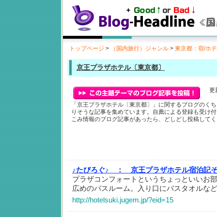
トップページ
>
（国内旅行）ジャンル
>
東京都：宿/ホ
京王プラザホテル〔東京都〕
更新
「京王プラザホテル〔東京都〕」に関するブログのくち
りそうな記事を集めています。自薦による登録も受け付
こみ情報のブログ記事があったら、どしどし投稿してく
♪たびろぐ♪ ：
京王プラザホテル宿泊記そ
プラザコンフォートというちょっといいお
広めのバスルーム。入り口にバスタオルな
http://hotelsuki.jugem.jp/?eid=15