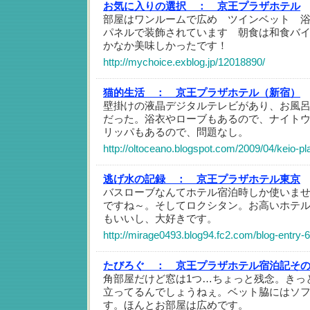
お気に入りの選択 ：
京王プラザホテル
部屋はワンルームで広め ツインベット 
パネルで装飾されています 朝食は和食バ
かなか美味しかったです！
http://mychoice.exblog.jp/12018890/
猫的生活 ：
京王プラザホテル（新宿）
壁掛けの液晶デジタルテレビがあり、お風
だった。浴衣やローブもあるので、ナイト
リッパもあるので、問題なし。
http://oltoceano.blogspot.com/2009/04/keio-pla
逃げ水の記録 ：
京王プラザホテル東京
バスローブなんてホテル宿泊時しか使いま
ですね～。そしてロクシタン。お高いホテ
もいいし、大好きです。
http://mirage0493.blog94.fc2.com/blog-entry-
たびろぐ ：
京王プラザホテル宿泊記その
角部屋だけど窓は1つ…ちょっと残念。きっ
立ってるんでしょうねぇ。ベット脇にはソ
す。ほんとお部屋は広めです。