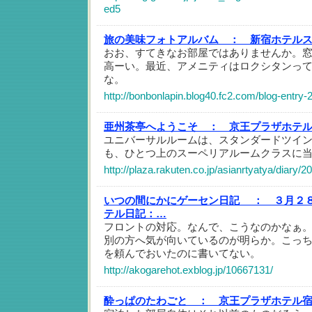
ed5
旅の美味フォトアルバム ：
新宿ホテル
おお、すてきなお部屋ではありませんか。
高ーい。最近、アメニティはロクシタンっ
な。
http://bonbonlapin.blog40.fc2.com/blog-entry-
亜州茶亭へようこそ ：
京王プラザホテ
ユニバーサルルームは、スタンダードツイ
も、ひとつ上のスーペリアルームクラスに
http://plaza.rakuten.co.jp/asianrtyatya/diary/
いつの間にかにゲーセン日記 ：
３月２
テル日記：…
フロントの対応。なんで、こうなのかなぁ
別の方へ気が向いているのが明らか。こっ
を頼んでおいたのに書いてない。
http://akogarehot.exblog.jp/10667131/
酔っぱのたわごと ：
京王プラザホテル