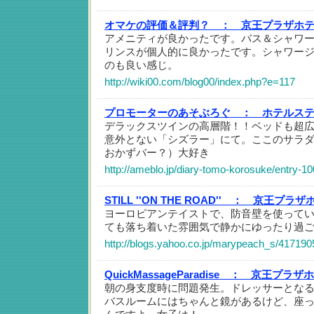
オマケの評価＆評判？ ：
京王プラザホ
アメニティが良かったです。バス＆シャワー
リンスが個人的に良かったです。シャワー
のも良い感じ。
http://wiki00.com/blog00/index.php?e=117
プロモーターのあそぶろぐ ：
ホテルス
デラックスツインの高層階！！ベッドも超
意外とない「シズラー」にて。ここのサラ
おかずバー？）大好き
http://ameblo.jp/diary-tomo-korosuke/entry-
STILL ''ON THE ROAD'' ：
京王プラザ
ヨーロピアンテイストで、防音壁を使って
ても落ち着いた雰囲気で静かにゆったり過
http://blogs.yahoo.co.jp/marypeach_s/417190
QuickMassageParadise ：
京王プラザホ
朝の身支度時に問題発生。ドレッサーとな
バスルームにはちゃんと鏡があるけど、座