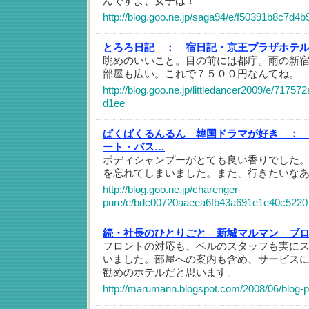
んですよ、女子は！
http://blog.goo.ne.jp/saga94/e/f50391b8c7d
とろろ日記 ：
宿日記・京王プラザホテ
眺めのいいこと。目の前には都庁。雨の新
部屋も広い。これで７５００円なんてね。
http://blog.goo.ne.jp/littledancer2009/e/717
d1ee
ぱくぱくるんるん 韓国ドラマが好き ：
ート・バス…
ボディシャンプーがとても良い香りでした
を忘れてしまいました。また、行きたいな
http://blog.goo.ne.jp/charenger-
pure/e/bdc00720aaeea6fb43a691e1e40c5220
続・社長のひとりごと 新城マルマン ブ
フロントの対応も、ベルのスタッフも実に
いました。部屋への案内も含め、サービス
勧めのホテルだと思います。
http://marumann.blogspot.com/2008/06/blog-p