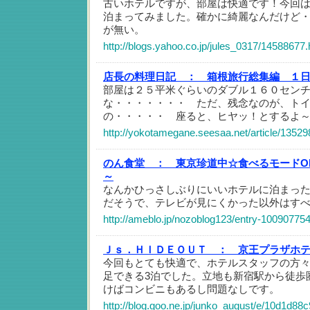
古いホテルですが、部屋は快適です！今回
泊まってみました。確かに綺麗なんだけど
が無い。
http://blogs.yahoo.co.jp/jules_0317/14588677.
店長の料理日記 ：
箱根旅行総集編 １
部屋は２５平米ぐらいのダブル１６０セン
な・・・・・・・ ただ、残念なのが、ト
の・・・・・ 座ると、ヒヤッ！とするよ
http://yokotamegane.seesaa.net/article/13529
のん食堂 ：
東京珍道中☆食べるモードO
～
なんかひっさしぶりにいいホテルに泊まっ
だそうで、テレビが見にくかった以外はす
http://ameblo.jp/nozoblog123/entry-10090775
Ｊｓ．ＨＩＤＥＯＵＴ ：
京王プラザホ
今回もとても快適で、ホテルスタッフの方
足できる3泊でした。立地も新宿駅から徒歩
けばコンビニもあるし問題なしです。
http://blog.goo.ne.jp/junko_august/e/10d1d