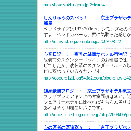
http://hotelsuki.jugem.jp/?eid=14
しんりゅうのスパっ！ ：
京王プラザホ
部屋
ベッドサイズは182×203cm、シモンズ社
すよ～ベッドカバーも、変に気取った感じ
http://sinryu.blog.so-net.ne.jp/2009-08-22
心音日記 ：
夜景の綺麗なホテル宿泊記
改装前のスタンダードツインのお部屋では
ビでしたが、改装済のスタンダードルーム
ビに変わっているみたいです。
http://cocoro1z.blog54.fc2.com/blog-entry-14
独身豪族ブログ ：
京王プラザホテル東
プラザプレミアキングの客室面積は36㎡。
ジュアリーホテルに比べればもちろん劣り
あれば全く問題ない広さです。
http://opus-one.blog.ocn.ne.jp/blog/2009/05/p
心の医者の医論彩々 ：
「京王プラザホ