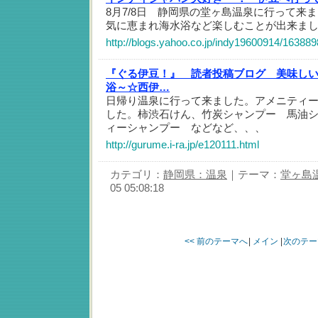
8月7/8日 静岡県の堂ヶ島温泉に行って来
気に恵まれ海水浴など楽しむことが出来ま
http://blogs.yahoo.co.jp/indy19600914/163889
『ぐる伊豆！』 読者投稿ブログ 美味し
浴～☆西伊…
日帰り温泉に行って来ました。アメニティ
した。柿渋石けん、竹炭シャンプー 馬油
ィーシャンプー などなど、、、
http://gurume.i-ra.jp/e120111.html
カテゴリ：
静岡県：温泉
｜テーマ：
堂ヶ島
05 05:08:18
<< 前のテーマへ
|
メイン
|
次のテー