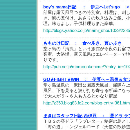
boy's mama日記 ：
伊豆へLet's go 
部屋は露天風呂つきの特別室。料理は、刺
き、鯛の煮付け、あさりの炊き込みご飯、
理。味もよし。子供料理もまた豪華。
http://blogs.yahoo.co.jp/mami_shou1029/228
もものけ日記 ：
食べ歩き、買い歩き
堂ヶ島の「清流」という旅館が今夜のお宿
客室、大浴場、露天風呂はエレベーターで
りです。
http://pub.ne.jp/momonokehime/?entry_id=10
GO★FIGHT★WIN ：
伊豆へ～温泉＆食
堂ヶ島温泉の「沢田公園露天風呂」崖際を
風呂、下を見ると波が打ち寄せる断崖にな
で大人が５～６人も入るとかなり窮屈
http://z350.blog83.fc2.com/blog-entry-361.htm
まきばスタッフ日記 西伊豆 ：
昼ドラ ラ
ＴＢＳの昼ドラ「ラブレター」秘密の島と
「海の道」エンジェルロード（天使の散歩