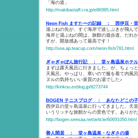
「海の道」
http://makibastaff.i-ra.jp/e86985.html
Neon Fish ますたーの記録 ：
西伊豆・
湯ぶねの先が、すぐ海岸で波しぶきが飛ん
海岸と湯ぶねの間は、旅館の遊歩道。だれ
すが、開放感あって最高です！
http://sea.ap.teacup.com/neon-fish/781.html
ぎゃぎゃぽん旅行記 ：
堂ヶ島温泉ホテ
まずは露天風呂に行きました。が、ちょっ
天風呂。やっぱり、寒いので服を着て内風
ヌルの気持ちいい泉質のお湯でした♪
http://kinkou.exblog.jp/8273744
BOGEN テニスブログ ：
あなたどこの
西伊豆の堂ヶ島温泉に行ってきました。天
いうリッチな旅館からの景色です。ありが
http://bogen.seesaa.net/article/60691050.html
善人閑居 ：
堂ヶ島温泉・なぎさの湯