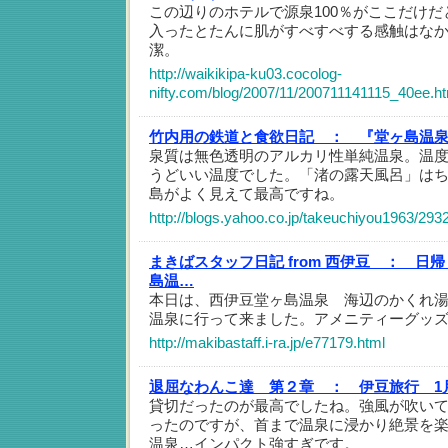
この辺りのホテルで源泉100％がここだけ
入ったとたんに肌がすべすべする感触はな
潔。
http://waikikipa-ku03.cocolog-
nifty.com/blog/2007/11/200711141115_40ee.h
竹内用の鉄道と食欲日記 ：
『堂ヶ島温
泉質は無色透明のアルカリ性単純温泉。温
うどいい温度でした。「渚の露天風呂」は
島がよく見えて最高ですね。
http://blogs.yahoo.co.jp/takeuchiyou1963/293
まきばスタッフ日記 from 西伊豆 ：
日帰
島温…
本日は、西伊豆堂ヶ島温泉 海辺のかくれ
温泉に行って来ました。アメニティーグッ
http://makibastaff.i-ra.jp/e77179.html
退屈なわんこ達 第２章 ：
伊豆旅行 1
貸切だったのが最高でしたね。強風が吹い
ったのですが、首まで温泉に浸かり絶景を
温泉…インパクト強すぎです。