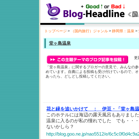
トップページ
>
（国内旅行）ジャンル
>
静岡県：温泉
>
堂ヶ島温泉
更新
「堂ヶ島温泉」に関するブロガーの意見で、みんなの参
めています。自薦による投稿も受け付けているので、オ
あったら、どしどし投稿してください。
花と緑を追いかけて ：
伊豆・「堂ヶ島
このホテルには海辺の露天風呂もありまし
温泉に入るのが私の憧れでした でも・・
ないかしら？
http://blog.goo.ne.jp/nao5512/e/6c5c0f0d4c