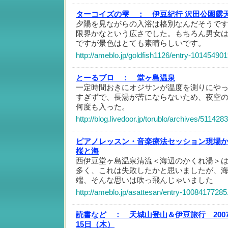
ターコイズの雫 ：
伊豆紀行 沢田公園露
夕陽を見ながらの入浴は格別なんだそうです
限界かなという広さでした。もちろん男女
ですが景色はとても素晴らしいです。
http://ameblo.jp/goldfish1126/entry-10145490
とーるブロ ：
堂ヶ島温泉
一定時間おきにオジサンが温度を測りにや
すぎずで、長湯が苦にならないため、夜空
何度も入った。
http://blog.livedoor.jp/torublo/archives/511428
ピアノレッスン・音楽療法セッション現場
桜と海
西伊豆堂ヶ島温泉清流＜海辺のかくれ湯＞
多く、これは失敗したかと思いましたが、
端、そんな思いは吹っ飛んじゃいました
http://ameblo.jp/asattesan/entry-10084177285
読書など ：
天城山登山＆伊豆旅行 2007
15日（木）