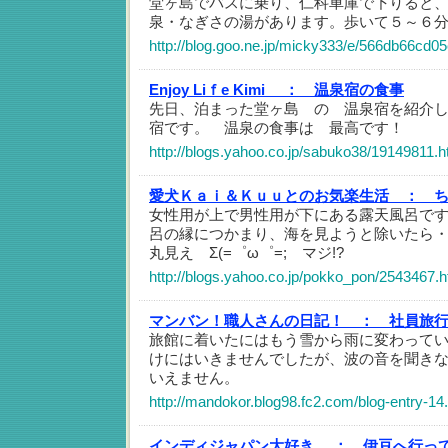
堂ヶ島でバスに乗り、仁科車庫で下りると
泉・なぎさの湯があります。歩いて５～６
http://blog.goo.ne.jp/micky333/e/566db66cd
Enjoy Liｆe Kimi ：
温泉宿の食事
先日、泊まった堂ヶ島 の 温泉宿を紹介
宿です。 温泉の食事は 最高です！
http://blogs.yahoo.co.jp/sabuko38/19149811.h
愛犬Ｋａｉ＆Ｋｕｕとのお気楽生活 ：
女性用が上で男性用が下にある露天風呂です
呂の縁につかまり、海を見ようと除いたら
丸見え Σ(=゜ω゜=; マジ!?
http://blogs.yahoo.co.jp/pokko_pon/2543467.h
マンバン！職人さんの日記！ ：
社員旅
旅館に着いたにはもう雪から雨に変わって
けにはいきませんでしたが、波の音を聞き
いえません。
http://mandokor.blog98.fc2.com/blog-entry-14
インディジャパン大好き ：
伊豆へ行っ