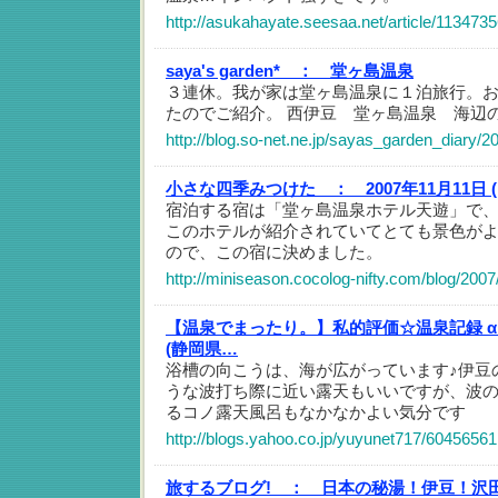
http://asukahayate.seesaa.net/article/113473
saya's garden* ：
堂ヶ島温泉
３連休。我が家は堂ヶ島温泉に１泊旅行。
たのでご紹介。 西伊豆 堂ヶ島温泉 海辺
http://blog.so-net.ne.jp/sayas_garden_diary/2
小さな四季みつけた ：
2007年11月11日 
宿泊する宿は「堂ヶ島温泉ホテル天遊」で
このホテルが紹介されていてとても景色が
ので、この宿に決めました。
http://miniseason.cocolog-nifty.com/blog/200
【温泉でまったり。】私的評価☆温泉記録 
(静岡県…
浴槽の向こうは、海が広がっています♪伊豆
うな波打ち際に近い露天もいいですが、波
るコノ露天風呂もなかなかよい気分です
http://blogs.yahoo.co.jp/yuyunet717/60456561
旅するブログ! ：
日本の秘湯！伊豆！沢