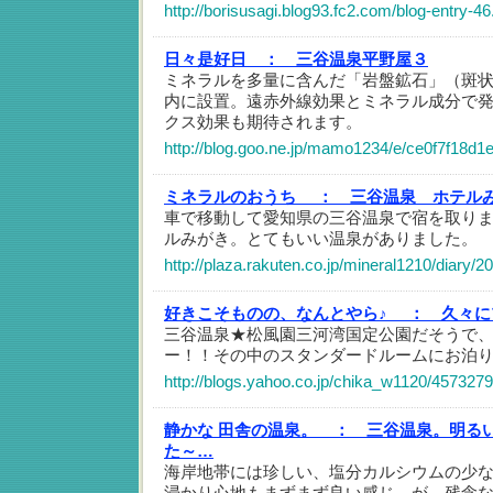
http://borisusagi.blog93.fc2.com/blog-entry-46
日々是好日 ：
三谷温泉平野屋３
ミネラルを多量に含んだ「岩盤鉱石」（斑
内に設置。遠赤外線効果とミネラル成分で
クス効果も期待されます。
http://blog.goo.ne.jp/mamo1234/e/ce0f7f18d
ミネラルのおうち ：
三谷温泉 ホテル
車で移動して愛知県の三谷温泉で宿を取り
ルみがき。とてもいい温泉がありました。
http://plaza.rakuten.co.jp/mineral1210/diary/
好きこそものの、なんとやら♪ ：
久々に
三谷温泉★松風園三河湾国定公園だそうで
ー！！その中のスタンダードルームにお泊
http://blogs.yahoo.co.jp/chika_w1120/4573279
静かな 田舎の温泉。 ：
三谷温泉。明る
た～…
海岸地帯には珍しい、塩分カルシウムの少
浸かり心地もまずまず良い感じ が、残念