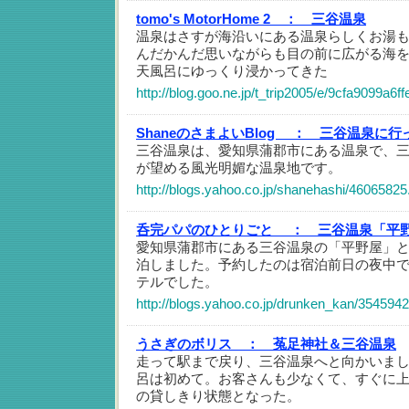
tomo's MotorHome 2 ：
三谷温泉
温泉はさすが海沿いにある温泉らしくお湯
んだかんだ思いながらも目の前に広がる海
天風呂にゆっくり浸かってきた
http://blog.goo.ne.jp/t_trip2005/e/9cfa9099a
ShaneのさまよいBlog ：
三谷温泉に行
三谷温泉は、愛知県蒲郡市にある温泉で、
が望める風光明媚な温泉地です。
http://blogs.yahoo.co.jp/shanehashi/46065825
呑完パパのひとりごと ：
三谷温泉「平
愛知県蒲郡市にある三谷温泉の「平野屋」
泊しました。予約したのは宿泊前日の夜中
テルでした。
http://blogs.yahoo.co.jp/drunken_kan/3545942
うさぎのボリス ：
菟足神社＆三谷温泉
走って駅まで戻り、三谷温泉へと向かいまし
呂は初めて。お客さんも少なくて、すぐに
の貸しきり状態となった。