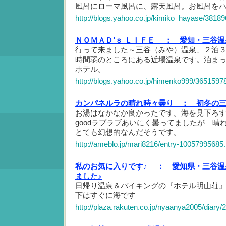
風呂にローマ風呂に、露天風呂。お風呂を
http://blogs.yahoo.co.jp/kimiko_hayase/38189
ＮＯＭＡＤ’ｓ ＬＩＦＥ ：
愛知・三谷温
行って来ました～三谷（みや）温泉、２泊
時間弱のところにある近場温泉です。泊ま
ホテル。
http://blogs.yahoo.co.jp/himenko999/3651597
カンパネルラの晴れ時々曇り ：
初冬の三
お湯はなかなか良かったです。海を見下ろ
goodラブラブあいにく曇ってましたが 晴
とても幻想的なんだそうです。
http://ameblo.jp/mari8216/entry-10057995685.
私のお気に入りです♪ ：
愛知県・三谷温
ました♪
日帰り温泉＆バイキングの『ホテル明山荘
下はすぐに海です
http://plaza.rakuten.co.jp/nyaanya2005/diary