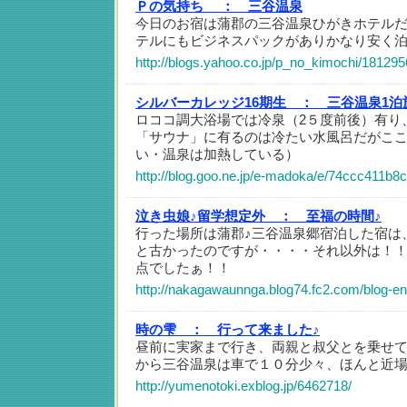
Ｐの気持ち ：
三谷温泉
今日のお宿は蒲郡の三谷温泉ひがきホテル
テルにもビジネスパックがありかなり安く
http://blogs.yahoo.co.jp/p_no_kimochi/181295
シルバーカレッジ16期生 ：
三谷温泉1泊
ロココ調大浴場では冷泉（2５度前後）有り
「サウナ」に有るのは冷たい水風呂だがこ
い・温泉は加熱している）
http://blog.goo.ne.jp/e-madoka/e/74ccc411
泣き虫娘♪留学想定外 ：
至福の時間♪
行った場所は蒲郡♪三谷温泉郷宿泊した宿は
と古かったのですが・・・・それ以外は！
点でしたぁ！！
http://nakagawaunnga.blog74.fc2.com/blog-en
時の雫 ：
行って来ました♪
昼前に実家まで行き、両親と叔父とを乗せて
から三谷温泉は車で１０分少々、ほんと近場
http://yumenotoki.exblog.jp/6462718/