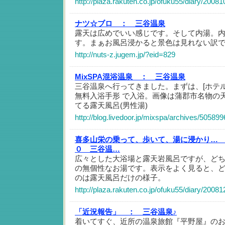
http://plaza.rakuten.co.jp/ofuku55/diary/2008
ナツ☆ブロ ：
三谷温泉
露天は広めでいい感じです。そして内湯。
す。まぁお風呂浸かると景色は見れない訳
http://nuts-z.jugem.jp/?eid=829
MixSPA混浴温泉 ：
三谷温泉
三谷温泉へ行ってきました。まずは、[ホテル明山
無料入浴手形 で入浴。画像は蒲郡市名物の
てる露天風呂(男性湯)
http://blog.livedoor.jp/mixspa/archives/505899
喜多山栄の乗って、歩いて、湯に浸かり…
０ 三谷温…
広々とした大浴場と露天岩風呂ですが、ど
の無個性なお湯です。表示をよく見ると、
のは露天風呂だけの様子。
http://plaza.rakuten.co.jp/ofuku55/diary/2008
「近況報告」 ：
三谷温泉♪
着いてすぐ、近所の温泉旅館『平野屋』のお風