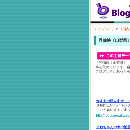
トップページ
>
（国内
昇仙峡〔山梨県
「昇仙峡〔山梨県〕
事を集めています。
ブログ記事があった
☆すえの頭ん中☆ 
３時間近いハイキン
しいと思います。山
http://ryotasue.at.web
よねちゃんの車中泊