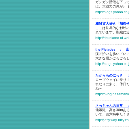
ガンガン階段を下っ
は、大迫力の滝が♪
http://blogs.yahoo.co
和雑貨大好き「加奈
ここは世界的な影絵
れています。影絵に
http://chunkana.at.we
the Pleiades ：
渓谷沿いを歩いてい
大きな岩がごろごろ
http://blogs.yahoo.co
たからものにっき 
ロープウェイに乗り
れなりに多く、休日
ね～
http://b-log.hazama
さっちゃんの日常 
仙娥滝 高さ30mあ
いて、四六時中たく
http://jeffy.way-nifty