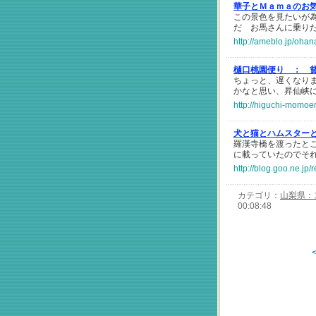
華子とＭａｍａのお
この景色を見たいが
だ お馬さんに乗り
http://ameblo.jp/oh
樋口桃園便り ：
ちょっと、遅くなりま
かなと思い、昇仙峡
http://higuchi-momoe
犬と猫とハムスター
羅漢寺橋を渡ったと
に載っていたのでそ
http://blog.goo.ne.
カテゴリ：
山梨県：
00:08:48