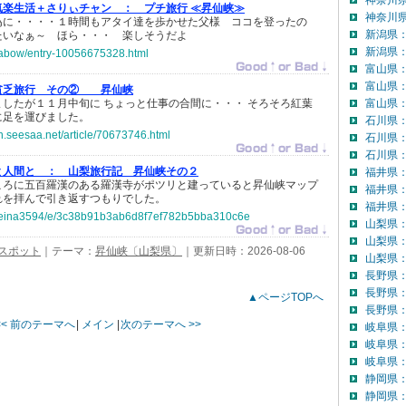
神奈川
気楽生活＋さりぃチャン ：
プチ旅行 ≪昇仙峡≫
神奈川県
為に・・・・１時間もアタイ達を歩かせた父様 ココを登ったの
新潟県
たいなぁ～ ほら・・・ 楽しそうだよ
新潟県：
anabow/entry-10056675328.html
富山県
富山県
貧乏旅行 その② 昇仙峡
したが１１月中旬に ちょっと仕事の合間に・・・ そろそろ紅葉
富山県：
に足を運びました。
石川県
n.seesaa.net/article/70673746.html
石川県
石川県：
と人間と ：
山梨旅行記 昇仙峡その２
福井県
ころに五百羅漢のある羅漢寺がポツリと建っていると昇仙峡マップ
福井県
れを拝んで引き返すつもりでした。
福井県：
jp/reina3594/e/3c38b91b3ab6d8f7ef782b5bba310c6e
山梨県
山梨県
スポット
｜テーマ：
昇仙峡〔山梨県〕
｜更新日時：2026-08-06
山梨県：
長野県
長野県
▲ページTOPへ
長野県：
<< 前のテーマへ
|
メイン
|
次のテーマへ >>
岐阜県
岐阜県
岐阜県：
静岡県
静岡県