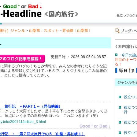
役立つブログ
旅行）ジャンル
>
山梨県：スポット
>
昇仙峡〔山梨県〕
〕
今日の論
更新日時 ： 2026-08-05 04:08:57
注目のキーワ
る！
」に関するブログのくちこみ情報で、みんなの参考になりそうな記
自薦による登録も受け付けているので、オリジナルくちこみ情報の
ら、どしどし投稿してください。
ジャンルを
役立つ
：
旅行記 ～PART１～（昇仙峡編）
役立つ
グ…けっこう大変でしたが、是非車を下にとめて全部歩ききってほ
行
は、頂点にいくまでの過程が面白い☆ これにつきます（笑）
ry.info/200711/article_3.html
役立つ
役立つ
旅行記 ：
第７回大旅行その５（山梨・昇仙峡１）