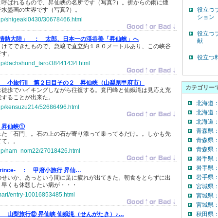
と呼ばれるもので、昇仙峡の名所です（写真?）。折からの雨に煙
で水墨画の世界です（写真?）。
役立つ
ション
o.jp/shigeaki0430/30678466.html
役立つ
「情熱大陸」 ：
太郎、日本一の渓谷美「昇仙峡」へ
献
うけてできたもので、急峻で直立約１８０メートルあり、この峡谷
です。
役立つ
o.jp/dachshund_taro/38441434.html
：
小旅行Ⅱ 第２日目その２ 昇仙峡（山梨県甲府市）
カテゴリー
は徒歩でハイキングしながら往復する。覚円峰と仙娥滝は見応え充
能することが出来た。
北海道
o.jp/kensuzu214/52686496.html
北海道
北海道：
昇仙峡①
青森県
れた「石門」。石の上の石が寄り添って乗ってるだけ。。しかも先
青森県
てて。。
青森県：
co.jp/nam_nom22/27018426.html
岩手県
岩手県
 prince- ：
甲府小旅行 昇仙…
岩手県：
のせいか、あっという間に足に疲れが出てきた。朝食をとらずに出
、早くも休憩したい病が・・・
宮城県
omari/entry-10016853485.html
宮城県
宮城県：
：
山梨旅行⑫ 昇仙峡 仙娥滝（せんがたき）♪…
秋田県