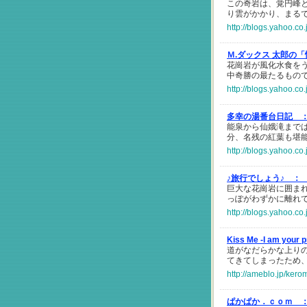
この奇岩は、覚円峰
り雲がかかり、まる
http://blogs.yahoo.c
Ｍ.ダックス 太郎の
花崗岩が風化水食を
中奇勝の最たるもの
http://blogs.yahoo.c
多幸の湯番台日記 
能泉から仙娥滝まで
分、名残の紅葉も堪
http://blogs.yahoo.c
♪旅行でしょう♪ ：
巨大な花崗岩に囲ま
っぽがわずかに離れ
http://blogs.yahoo.
Kiss Me -I am your
道がなだらかな上り
てきてしまったため
http://ameblo.jp/ker
ぱかぱか．ｃｏｍ 