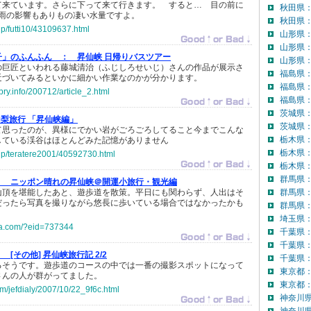
て来ています。さらに下って来て行きます。 すると… 目の前に
秋田県
 雨の影響もありもの凄い水量ですよ。
秋田県：
.jp/futti10/43109637.html
山形県
山形県
子」のふんふん ：
昇仙峡 日帰りバスツアー
山形県：
の巨匠といわれる藤城清治（ふじしろせいじ）さんの作品が展示さ
福島県
近づいてみるといかに細かい作業なのかが分かります。
福島県
bry.info/200712/article_2.html
福島県：
茨城県
山梨旅行 「昇仙峡編」
茨城県：
て思ったのが、異様にでかい岩がごろごろしてること今までこんな
栃木県
している渓谷はほとんどみた記憶がありません
栃木県
.jp/teratere2001/40592730.html
栃木県：
群馬県
：
ニッポン晴れの昇仙峡＠開運小旅行・観光編
山頂を堪能したあと、遊歩道を散策。平日にも関わらず、人出はそ
群馬県
だったら写真を撮りながら悠長に歩いている場合ではなかったかも
群馬県：
埼玉県
nia.com/?eid=737344
千葉県
千葉県
：
[その他] 昇仙峡旅行記 2/2
千葉県：
るそうです。遊歩道のコースの中では一番の撮影スポットになって
東京都
さんの人が群がってました。
東京都：
.com/jefdialy/2007/10/22_9f6c.html
神奈川