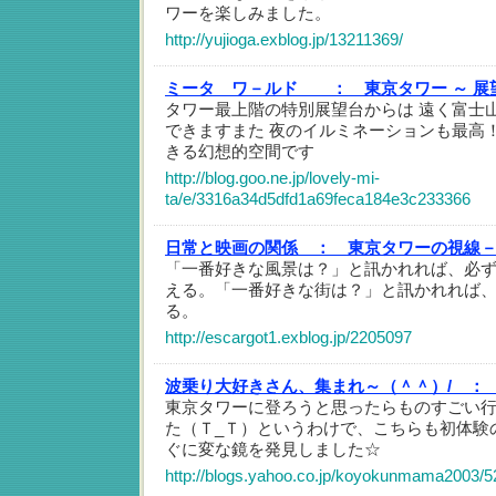
ワーを楽しみました。
http://yujioga.exblog.jp/13211369/
ミータ ワ－ルド ：
東京タワー ～ 展
タワー最上階の特別展望台からは 遠く富士
できますまた 夜のイルミネーションも最高
きる幻想的空間です
http://blog.goo.ne.jp/lovely-mi-
ta/e/3316a34d5dfd1a69feca184e3c233366
日常と映画の関係 ：
東京タワーの視線
「一番好きな風景は？」と訊かれれば、必
える。「一番好きな街は？」と訊かれれば
る。
http://escargot1.exblog.jp/2205097
波乗り大好きさん、集まれ～（＾＾）/ ：
東京タワーに登ろうと思ったらものすごい
た（Ｔ_Ｔ）というわけで、こちらも初体験
ぐに変な鏡を発見しました☆
http://blogs.yahoo.co.jp/koyokunmama2003/5