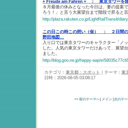
+ Freude am Fahren + ：
東京タワーを
８月最後の休みとなった今日は、妻の提案
ろう！」と言う大展望台まで階段で昇ると言う
http://plaza.rakuten.co.jp/LightRailTransit/di
この日この時この想い（仮） ：
２日間
野田地図…
入り口では東京タワーのキャラクター「ノ
した。人気の東京タワーだけあって、展望
ました。
http://blog.goo.ne.jp/happy-aap/e/58035c77
カテゴリ：
東京都：スポット
｜テーマ：
東
日時：2026-08-05 03:08:17
<< 前のテーマへ
|
メイン
|
次のテー