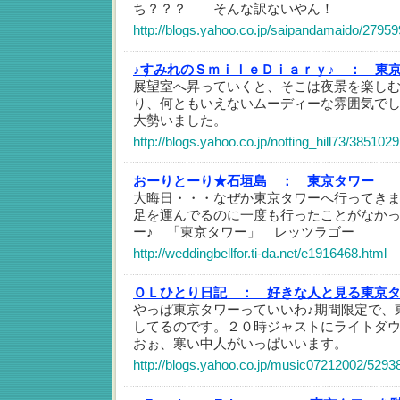
ち？？？ そんな訳ないやん！
http://blogs.yahoo.co.jp/saipandamaido/27959
♪すみれのＳｍｉｌｅＤｉａｒｙ♪ ：
東
展望室へ昇っていくと、そこは夜景を楽し
り、何ともいえないムーディーな雰囲気でし
大勢いました。
http://blogs.yahoo.co.jp/notting_hill73/385102
おーりとーり★石垣島 ：
東京タワー
大晦日・・・なぜか東京タワーへ行ってき
足を運んでるのに一度も行ったことがなか
ー♪ 「東京タワー」 レッツラゴー
http://weddingbellfor.ti-da.net/e1916468.html
ＯＬひとり日記 ：
好きな人と見る東京
やっぱ東京タワーっていいわ♪期間限定で、
してるのです。２０時ジャストにライトダウ
おぉ、寒い中人がいっぱいいます。
http://blogs.yahoo.co.jp/music07212002/5293