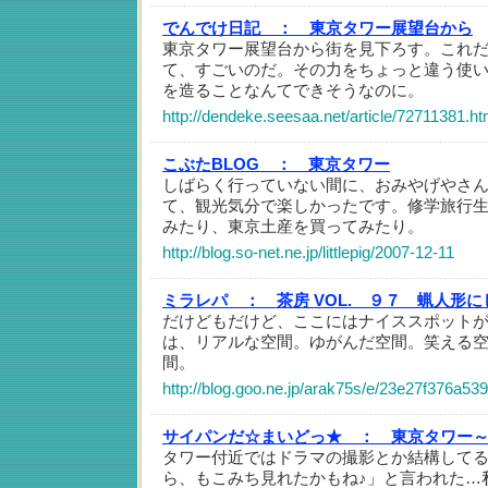
でんでけ日記 ：
東京タワー展望台から
東京タワー展望台から街を見下ろす。これ
て、すごいのだ。その力をちょっと違う使
を造ることなんてできそうなのに。
http://dendeke.seesaa.net/article/72711381.ht
こぶたBLOG ：
東京タワー
しばらく行っていない間に、おみやげやさ
て、観光気分で楽しかったです。修学旅行
みたり、東京土産を買ってみたり。
http://blog.so-net.ne.jp/littlepig/2007-12-11
ミラレパ ：
茶房 VOL. ９７ 蝋人形
だけどもだけど、ここにはナイススポット
は、リアルな空間。ゆがんだ空間。笑える
間。
http://blog.goo.ne.jp/arak75s/e/23e27f376a5
サイパンだ☆まいどっ★ ：
東京タワー
タワー付近ではドラマの撮影とか結構して
ら、もこみち見れたかもね♪」と言われた…