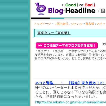
トップページ
>
（国内旅行）ジャンル
>
東京都：スポッ
東京タワー〔東京都〕
更新
「東京タワー〔東京都〕」に関するブログのくちこみ情
な記事を集めています。自薦による登録も受け付けてい
報のブログ記事があったら、どしどし投稿してください
ネコと資格。 ：
【観光】東京観光（２
帰りのエレベーターも１０分待ちだとか。
ることに。登りじゃなく下りなら階段でも
たら、見事筋肉痛になっちゃいました。
http://plaza.rakuten.co.jp/umaiumaiumai/dia