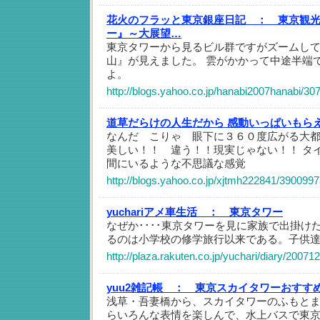
花火のフラッと東京銀座日記 ：
東京観
ー』～大展望…
東京タワーから見るビル群ですがズームして
山』が見えました。 雲がかかって中途半端
よ。
http://blogs.yahoo.co.jp/hanabi2007hanabi/30
道草だらけの人生だから 感動いっぱいもら
なんだ こりゃ 眼下に３６０度広がる大都
美しい！！ 違う！！現実じゃない！！ タ
間にいるような不思議な感覚
http://blogs.yahoo.co.jp/xjtmh222841/3900997
yuchariアメ車生活 ：
東京タワー
なぜか････東京タワーを見に家族で出掛け
るのは小学校の修学旅行以来である。子供
http://plaza.rakuten.co.jp/yuchari/diary/2007
yuu2雑記帳 ：
東京スカイタワーおすす
浅草・吾妻橋から、スカイタワーのふもと
らいろんな表情を楽しんで、水上バスで東