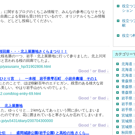
役立つ
ション
）」に関するブログのくちこみ情報で、みんなの参考になりそうな
。自薦による登録も受け付けているので、オリジナルくちこみ情報
たら、どしどし投稿してください。
役立つ
献
役立つ
桜回廊・・・北上展勝地さくらまつり！！
カテゴリー
大桜名勝の一つ、岩手・北上展勝地に行って参りました。北上川河
本と言われる桜の回廊でしたよ。
北海道
o.jp/yasusanx_hp/31902806.html
北海道
北海道：
＆ひとり言 ：
一本桜 岩手県雫石町 小岩井農場 その１
青森県
れたとのことで、ほぼ樹齢百年のエドヒガン。残雪のある雄大な岩
青森県
も美しい。やはり岩手山がいいのでしょう。
青森県：
fc2.com/blog-entry-69.html
岩手県
岩手県
：
北上展勝地
岩手県：
した。ゆっくりと…２kmなんてあっという間に歩いてしまいま
ったのですが、花に囲まれていると寒さなんか忘れてしまいます。
宮城県
.co.jp/yu5431/diary/200704300000
宮城県
宮城県：
秋田県
士伝 ：
盛岡城跡公園(岩手公園) と高松の池 さくら…