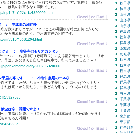
ゆう鳥に桜のつぼみを食べられて桜の花がすかすか状態！！気を取
秋田県
へここは鳥の被害もなく満開でした。
秋田県：
o.jp/mp4_7ra122e_b/4826009.html
山形県
山形県
道 ：
中津川の河畔桜
山形県：
所が数々ありますが、ginはここの満開桜が特にお気に入りで
福島県
にかかる川原橋の近く、中津川右岸の河畔です。
福島県
o.jp/gin5510/46681294.html
福島県：
茨城県
ログ☆ ：
龍谷寺のモリオカシダレ
茨城県：
所の一つに、名須川町（寺町通り）にある龍谷寺のさくら「モリオ
栃木県
す。早速、お父さんと自転車自転車で、行って来ましたよ～！
栃木県
.co.jp/ponkomama/diary/200705020000
栃木県：
群馬県
ン果里ん亭です！ ：
小岩井農場の一本桜
群馬県
を過ぎてましたが、ちょっと奇怪で美しい姿に思わずウットリ＾
、または真上から見たら、一体どんな形をしているのでしょう
群馬県：
埼玉県
og.jp/5327573
千葉県
千葉県
紫波は今、満開ですよ！
千葉県：
園へ。道路は渋滞。上り口から頂上の駐車場まで30分弱かかりま
東京都
桜ももちろん満開！
東京都：
.jp/8434228/
神奈川