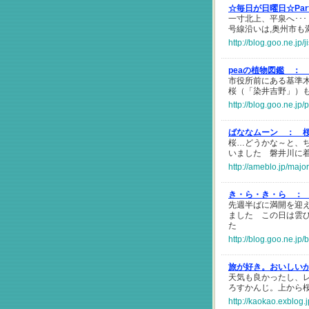
☆毎日が日曜日☆Par
一寸北上、平泉へ･･
号線沿いは,奥州市も
http://blog.goo.ne.
peaの植物図鑑 ：
市役所前にある基準木
桜（「染井吉野」）
http://blog.goo.ne.
ばななムーン ：
桜…どうかな～と、
いました 磐井川に
http://ameblo.jp/maj
き・ら・き・ら ：
先週半ばに満開を迎
ました この日は雲
た
http://blog.goo.ne.
旅が好き。おいしい
天気も良かったし、
ろすかんじ。上から
http://kaokao.exblog