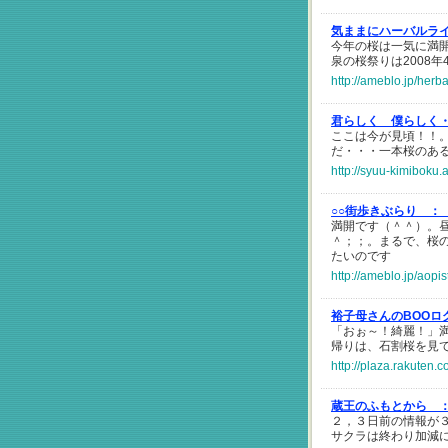
気ままにハーバルラ
今年の桜は一気に満
泉の桜祭りは2008
http://ameblo.jp/herb
君らしく 僕らしく
ここは今が見頃！！
だ・・・一本桜のあ
http://syuu-kimiboku.
○○街歩きぶらり ：
満開です（＾＾）。
＾；；。まるで、桜
たいのです
http://ameblo.jp/aopi
裕子母さんのBOOロ
「おぉ～！綺麗！」
帰りは、石割桜を見
http://plaza.rakuten
蔵王のふもとから 
２，３日前の情報が
サクラは終わり加減