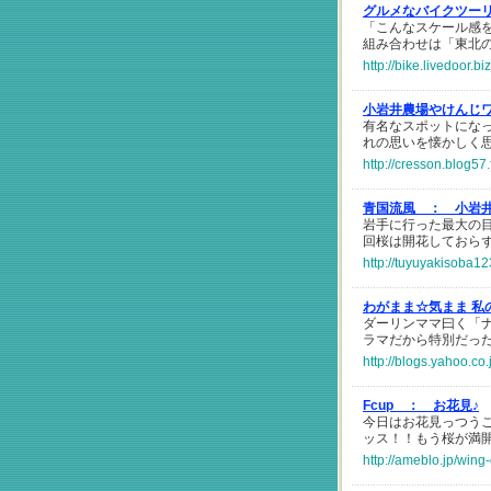
グルメなバイクツー
「こんなスケール感
組み合わせは「東北
http://bike.livedoor.
小岩井農場やけんじ
有名なスポットにな
れの思いを懐かしく
http://cresson.blog57
青国流風 ：
小岩
岩手に行った最大の
回桜は開花しておら
http://tuyuyakisoba1
わがまま☆気まま 私
ダーリンママ曰く「
ラマだから特別だっ
http://blogs.yahoo.c
Fcup ：
お花見♪
今日はお花見っつう
ッス！！もう桜が満
http://ameblo.jp/win