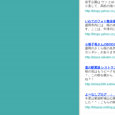
岩手公園は ウソ と
り直して、高松の池
http://blogs.yahoo.c
いわてのフォト散歩
盛岡市内には、桜の名
す。ここは、中津川
http://blogs.yahoo.c
☆裕子母さんのBOO
盛岡のさくら桜の名
カシダレ」がありま
http://plaza.rakuten
道の駅紫波 レストラ
桜の花はもうピーク
＾。この樹を横から
ね？！
http://shiwa396.exbl
よーなしブログ ：
今度は紫波町城山公
した＾＾；こちらの
http://lillypop.exblog