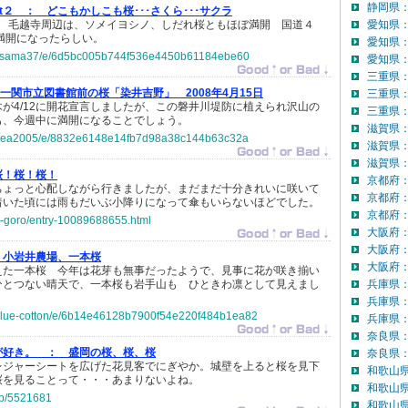
静岡県：
t２ ：
どこもかしこも桜･･･さくら･･･サクラ
･ 毛越寺周辺は、ソメイヨシノ、しだれ桜ともほぼ満開 国道４
愛知県
満開になったらしい。
愛知県
jp/jisama37/e/6d5bc005b744f536e4450b61184ebe60
愛知県：
三重県
一関市立図書館前の桜「染井吉野」 2008年4月15日
三重県
が4/12に開花宣言しましたが、この磐井川堤防に植えられ沢山の
三重県：
も、今週中に満開になることでしょう。
滋賀県
jp/pea2005/e/8832e6148e14fb7d98a38c144b63c32a
滋賀県
滋賀県：
桜！桜！桜！
京都府
ちょっと心配しながら行きましたが、まだまだ十分きれいに咲いて
京都府
着いた頃には雨もだいぶ小降りになって傘もいらないほどでした。
京都府：
or-goro/entry-10089688655.html
大阪府
大阪府
小岩井農場、一本桜
大阪府：
えた一本桜 今年は花芽も無事だったようで、見事に花が咲き揃い
ひとつない晴天で、一本桜も岩手山も ひときわ凛として見えまし
兵庫県
兵庫県
jp/blue-cotton/e/6b14e46128b7900f54e220f484b1ea82
兵庫県：
奈良県
が好き。 ：
盛岡の桜、桜、桜
奈良県：
レジャーシートを広げた花見客でにぎやか。城壁を上ると桜を見下
和歌山
桜を見ることって・・・あまりないよね。
和歌山
.jp/5521681
和歌山県