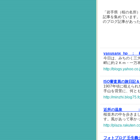
「岩手県（桜の名所
記事を集めています
のブログ記事があっ
yasusanx_hp ：
今日は、みちのく三
畔に約２Ｋｍ・一万
http://blogs.yahoo.c
ISO審査員の旅日記
1907年頃に植えら
手山を背景に、何と
http://minzhi.blog75.
近所の温泉 
桜並木の中を歩きま
す。風があって寒か
http://plaza.rakuten
フォトブログ 壬生義