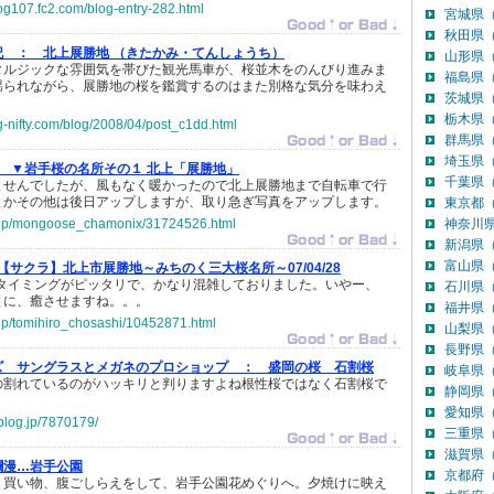
log107.fc2.com/blog-entry-282.html
宮城県（
秋田県（
記 ：
北上展勝地 （きたかみ・てんしょうち）
山形県（
タルジックな雰囲気を帯びた観光馬車が、桜並木をのんびり進みま
福島県（
揺られながら、展勝地の桜を鑑賞するのはまた別格な気分を味わえ
茨城県（
栃木県（
g-nifty.com/blog/2008/04/post_c1dd.html
群馬県（
埼玉県（
▼岩手桜の名所その１ 北上「展勝地」
千葉県（
ませんでしたが、風もなく暖かったので北上展勝地まで自転車で行
とかその他は後日アップしますが、取り急ぎ写真をアップします。
東京都（
co.jp/mongoose_chamonix/31724526.html
神奈川県
新潟県（
富山県（
【サクラ】北上市展勝地～みちのく三大桜名所～07/04/28
のタイミングがピッタリで、かなり混雑しておりました。いやー、
石川県（
とに、癒させますね。。。
福井県（
o.jp/tomihiro_chosashi/10452871.html
山梨県（
長野県（
ズ サングラスとメガネのプロショップ ：
盛岡の桜 石割桜
岐阜県（
の割れているのがハッキリと判りますよね根性桜ではなく石割桜で
静岡県（
愛知県（
blog.jp/7870179/
三重県（
滋賀県（
爛漫…岩手公園
京都府（
、買い物、腹ごしらえをして、岩手公園花めぐりへ。夕焼けに映え