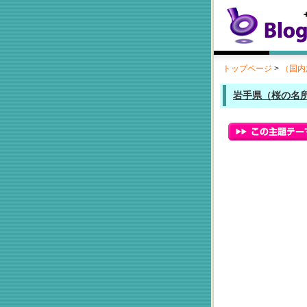
トップページ
>
（国内
岩手県（桜の名