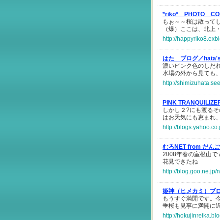
*riko* PHOTO C
もぉ～～桜は散って
（爆）ここは、北上・
http://happyriko8.exb
はた ブログ／hata's
濃いピンク色のしだ
水場の外から見ても
http://shimizuhata.se
PINK TRANQUILIZ
しかし２?にも渡る
はお天気にも恵まれ、花
http://blogs.yahoo.co
むろNET from だん
2008年春の室根山
花見できたね
http://blog.goo.ne.
姫神（ヒメカミ）ブ
もうすぐ満開です。
垂桜も見事に満開に
http://hokujinreika.b