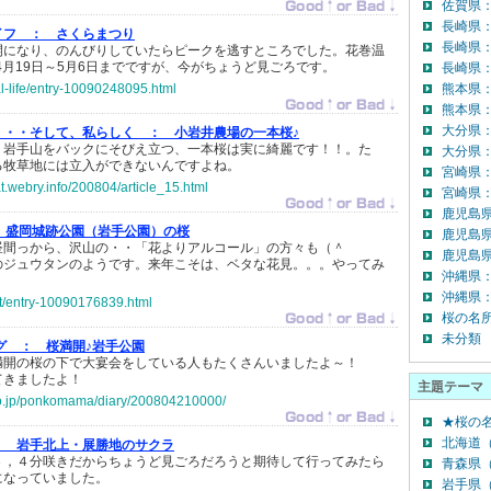
佐賀県
長崎県
イフ ：
さくらまつり
長崎県
開になり、のんびりしていたらピークを逃すところでした。花巻温
年4月19日～5月6日までですが、今がちょうど見ごろです。
長崎県：
al-life/entry-10090248095.html
熊本県
熊本県
大分県
・・・そして、私らしく ：
小岩井農場の一本桜♪
。岩手山をバックにそびえ立つ、一本桜は実に綺麗です！！。た
大分県：
る牧草地には立入ができないんですよね。
宮崎県
at.webry.info/200804/article_15.html
宮崎県：
鹿児島
盛岡城跡公園（岩手公園）の桜
鹿児島
昼間っから、沢山の・・「花よりアルコール」の方々も（＾
鹿児島県
のジュウタンのようです。来年こそは、ベタな花見。。。やってみ
沖縄県
沖縄県：
st/entry-10090176839.html
桜の名
未分類
グ ：
桜満開♪岩手公園
満開の桜の下で大宴会をしている人もたくさんいましたよ～！
てきましたよ！
主題テーマ
.co.jp/ponkomama/diary/200804210000/
★桜の名
北海道（
：
岩手北上・展勝地のサクラ
３，４分咲きだからちょうど見ごろだろうと期待して行ってみたら
青森県（
になっていました。
岩手県（