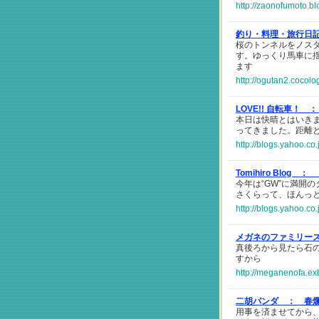
http://zaonofumoto.b
釣り・料理・旅行日
桜のトンネルをノス
す。ゆっくり馬車に
ます
http://ogutan2.cocolo
LOVE!! 自転車！ ：
本日は快晴とはいき
ってきました。距離
http://blogs.yahoo.
Tomihiro Blog ：
今年は“GW”に満開
さくらって、ほんっ
http://blogs.yahoo.c
メガネのファミリー
真後ろから見たら石
すから
http://meganenofa.ex
二胡パンダ ：
春
用事を済ませてから