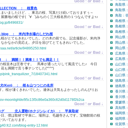
鳥取県
OLLECTION ：
桜景色
鳥取県
しまいましたけど、、東北の桜、写真だけ続いておりますぅ～
鳥取：宿
展勝地の桜です(゜∀゜)みちのく三大桜名所の１つなんですよｯ♪
島根県
log.jp/8496831/
島根県
島根県：
 blog ：
米内浄水場のしだれ桜
岡山県
れ桜がとてもきれいでした。どの木の前でも、記念撮影が。米内浄
、なかなかの見応え。夕日を浴びてとてもきれいでした。
岡山県
岡山県：
esaa.net/article/94895250.html
広島県
広島県：
ER ：
満開！！満車！！でも満足！！
その桜並木は圧巻です。 馬車が通ったりして風流でした♪ 今日
山口県
も満開で言う事ナシでした(*^^*)
山口県
.jp/pink_tranquilizer_7/18407341.html
山口県：
徳島県
ご犬(Ken) ：
桜＆山つつじの名所
徳島県：
です。桜が凄くきれいでした。連休は天気もよかったしのんびりお
香川県
香川県：
jp/nov-moonlight/e/95c13f3c86e0a360c62d0d1178f2b2ca
愛媛県
高知県
ログ 北人霊歌(ホクジンレイカ) ：
平泉取材
福岡県
今日、僕は取材で平泉に。場所は、毛越寺さんです。宝物館前の枝
福岡県：
近づいております。
佐賀県
log40.fc2.com/blog-entry-12.html