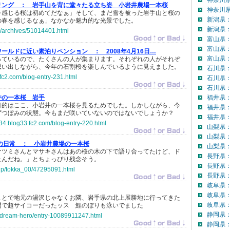
神奈川
リング ：
岩手山を背に堂々たる立ち姿 小岩井農場一本桜
神奈川県
を感じる桜は初めてだなぁ」そして、まだ雪を被った岩手山と桜の
新潟県
の春を感じるなぁ」なかなか魅力的な光景でした。
新潟県：
biz/archives/51014401.html
富山県
富山県
ワールドに近い素泊りペンション ：
2008年4月16日…
富山県：
っているので、たくさんの人が集まります。それぞれの人がそれぞ
思い出しながら、今年の石割桜を楽しんでいるように見えました。
石川県
.fc2.com/blog-entry-231.html
石川県
石川県：
井の一本桜 岩手
福井県
目的はここ、小岩井の一本桜を見るためでした。しかしながら、今
福井県
ずつぼみの状態。今もまだ咲いていないのではないでしょうか？
福井県：
234.blog33.fc2.com/blog-entry-220.html
山梨県
山梨県
の日常 ：
小岩井農場の一本桜
山梨県：
ナツミさんとマサキさんはあの桜の木の下で語り合ってたけど、ド
長野県
たんだね。」とちょっぴり残念そう。
長野県
o.jp/tokka_00/47295091.html
長野県：
岐阜県
岐阜県
ことで地元の湯沢じゃなくお隣、岩手県の北上展勝地に行ってきた
岐阜県：
開で超サイコーだったッス 鯉のぼりも泳いでました
静岡県
g-dream-hero/entry-10089911247.html
静岡県