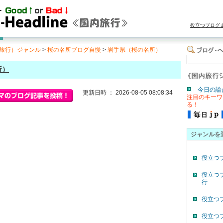
役立つブログ
旅行）ジャンル
>
桜の名所ブログ自慢
>
岩手県（桜の名所）
所）
今日の論
更新日時 ： 2026-08-05 08:08:34
注目のキーワ
る！
ジャンルを
役立つ
役立つ
行
役立つ
役立つ