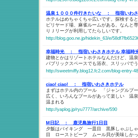
温泉１０００件行きたいな ：
指宿いわ
ホテルはめちゃくちゃ広いです。探検する
ビリヤード場、麻雀ルームがある。なんと
りＪリーグが利用してたらしいです。
http://blog.goo.ne.jp/hidekin_63/e/58df7fb6
幸福時光 ：
指宿いわさきホテル 幸福時
建物とかはリゾートホテルなんだけど、温
パブリックスペースでも浴衣、スリッパで
http://sweetmiffy.blog12.fc2.com/blog-entry-4
ciao! ciao! ：
指宿いわさきホテル
まずはホテル内のプール 「ジャングルプ
広く、いろんなプールがあって楽しい 温
温まれる
http://yaplog.jp/ryu7777/archive/590
M日記 ：
鹿児島旅行1日目
夕飯はバイキング 一皿目 黒豚しゃぶし
目 ローストビーフ ムール貝が美味しか