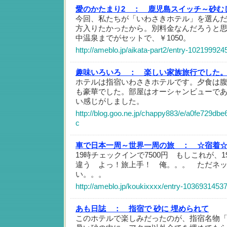
愛のかたまり2 ：
鹿児島スイッチ～砂む
今回、私たちが「いわさきホテル」を選ん
方入りたかったから。別料金なんだろうと
中温泉までがセットで、￥1050。
http://ameblo.jp/aikata-part2/entry-102199924
趣味いろいろ ：
楽しい家族旅行でした
ホテルは指宿いわさきホテルです。夕食は
も豪華でした。部屋はオーシャンビューで
い感じがしました。
http://blog.goo.ne.jp/chappy883/e/a0fe729d
c
車で日本一周～世界一周の旅 ：
☆宿着
19時チェックインで7500円 もしこれが、1
違う よっ！旅上手！ 俺。。。 ただネ
い。。。
http://ameblo.jp/koukixxxx/entry-10369314537
あも日誌 ：
指宿で 砂に 埋められて
このホテルで楽しみだったのが、指宿名物