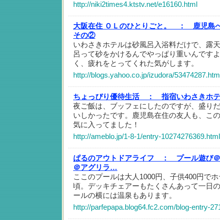
http://niki2times4.ktstv.net/e16160.html
大阪在住 ＯＬのひとりごと。 ：
鹿児島
その②
いわさきホテルは砂風呂入浴料だけで、露天
呂って砂をかけるんでやっぱり重いんです
く、疲れをとってくれた気がします。
http://blogs.yahoo.co.jp/izudora/53474287.htm
ちょっぴり優待生活 ：
指宿いわさきホ
夜ご飯は、ブッフェにしたのですが、盛り
いしかったです。鹿児島在住の友人も、こ
気に入ってました！
http://ameblo.jp/1-8-1/entry-10274276369.html
ぱるのアウトドアライフ ：
プール遊び
＠アグリラ…
ここのプールは大人1000円、子供400円で
頃。デッキチェアーもたくさんあって一日
ールの横には温泉もあります。
http://parfepapa.blog64.fc2.com/blog-entry-27