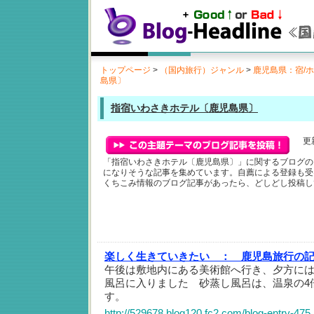
トップページ
>
（国内旅行）ジャンル
>
鹿児島県：宿/
島県〕
指宿いわさきホテル〔鹿児島県〕
更新
「指宿いわさきホテル〔鹿児島県〕」に関するブログの
になりそうな記事を集めています。自薦による登録も受
くちこみ情報のブログ記事があったら、どしどし投稿し
楽しく生きていきたい ：
鹿児島旅行の記
午後は敷地内にある美術館へ行き、夕方に
風呂に入りました 砂蒸し風呂は、温泉の4
す。
http://529678.blog120.fc2.com/blog-entry-475