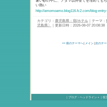
暑い砂の中に、アタマ以外全てを埋めても
い熱い
http://amomoamo.blog116.fc2.com/blog-entry
カテゴリ：
鹿児島県：宿/ホテル
｜テーマ：
児島県〕
｜更新日時：2026-08-07 20:08:38
<< 前のテーマへ
|
メイン
|
次のテー
｜
ブログ・ヘッドライン＋
｜
役