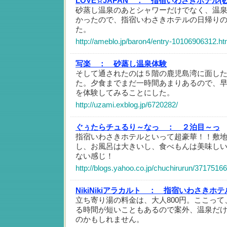
LOVE☆JAPAN ：
指宿いわさきホテル(
砂蒸し温泉のあとシャワーだけでなく、温
かったので、指宿いわさきホテルの日帰り
た。
http://ameblo.jp/baron4/entry-10106906312.ht
写楽 ：
砂蒸し温泉体験
そして通されたのは５階の鹿児島湾に面し
た。夕食までまだ一時間あまりあるので、早
を体験してみることにした。
http://uzami.exblog.jp/6720282/
ぐぅたらチュるり～なっ ：
２泊目～っ
指宿いわさきホテルといって超豪華！！敷
し、お風呂は大きいし、食べもんは美味し
ない感じ！
http://blogs.yahoo.co.jp/chuchirurun/37175166
NikiNikiアラカルト ：
指宿いわさきホテ
立ち寄り湯の料金は、大人800円。ここっ
る時間が短いこともあるので案外、温泉だ
のかもしれません。