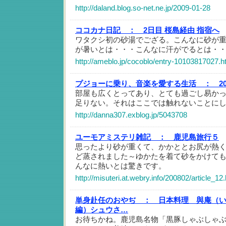
http://daland.blog.so-net.ne.jp/2009-01-28
ココカナ日記 ：
2日目 桜島経由 指宿へ
ワタクシ初の砂湯でござる。こんなに砂が
が暑いとは・・・こんなに汗がでるとは・
http://ameblo.jp/cocoblo/entry-10103817027.h
プジョーに乗り、音楽を愛する生活 ：
2
部屋も広くとってあり、とても過ごし易か
足りない。それはここでは触れないことに
http://danna307.exblog.jp/5043708
ユーモアミステリ雑記 ：
鹿児島旅行５
思ったより砂が重くて、かかととお尻が熱
ど蒸されました～ゆかたを着て砂をかけて
んなに熱いとは驚きです。
http://misuteri.at.webry.info/200802/article_12
単身赴任のおやぢ ：
日本料理 與庵（
編）シュウさ…
お待ちかね。鹿児島名物「黒豚しゃぶしゃ