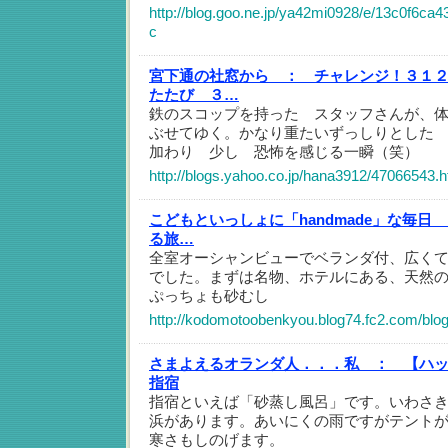
http://blog.goo.ne.jp/ya42mi0928/e/13c0f6c
c
宮下通の社窓から ：
チャレンジ！３１
たたび ３…
鉄のスコップを持った スタッフさんが、
ぶせてゆく。かなり重たいずっしりとした
加わり 少し 恐怖を感じる一瞬（笑）
http://blogs.yahoo.co.jp/hana3912/47066543.h
こどもといっしょに「handmade」な毎日
る旅…
全室オーシャンビューでベランダ付、広く
でした。まずは名物、ホテルにある、天然
ぷっちょも砂むし
http://kodomotoobenkyou.blog74.fc2.com/blog
さまよえるオランダ人．．．私 ：
【ハ
指宿
指宿といえば「砂蒸し風呂」です。いわさ
浜があります。あいにくの雨ですがテント
寒さもしのげます。