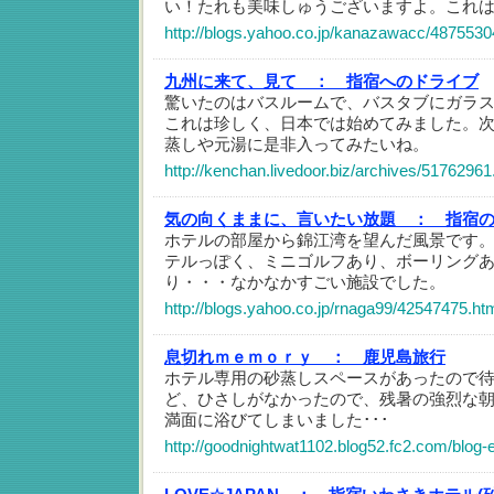
い！たれも美味しゅうございますよ。これ
http://blogs.yahoo.co.jp/kanazawacc/4875530
九州に来て、見て ：
指宿へのドライブ
驚いたのはバスルームで、バスタブにガラ
これは珍しく、日本では始めてみました。
蒸しや元湯に是非入ってみたいね。
http://kenchan.livedoor.biz/archives/51762961
気の向くままに、言いたい放題 ：
指宿
ホテルの部屋から錦江湾を望んだ風景です
テルっぽく、ミニゴルフあり、ボーリング
り・・・なかなかすごい施設でした。
http://blogs.yahoo.co.jp/rnaga99/42547475.ht
息切れｍｅｍｏｒｙ ：
鹿児島旅行
ホテル専用の砂蒸しスペースがあったので
ど、ひさしがなかったので、残暑の強烈な
満面に浴びてしまいました･･･
http://goodnightwat1102.blog52.fc2.com/blog-