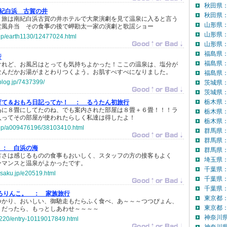
秋田県
紀白浜 古賀の井
秋田県：
り旅は南紀白浜古賀の井ホテルで大衆演劇を見て温泉に入ると言う
山形県
堂風弁当 その食事の後で岬勘太一家の演劇と歌謡ショー
山形県
o.jp/earth1130/12477024.html
山形県：
福島県
行
福島県
けれど、お風呂はとっても気持ちよかった！ここの温泉は、塩分が
なんだかお湯がまとわりつくよう。お肌すべすべになりました。
福島県：
blog.jp/7437399/
茨城県
茨城県：
栃木県
育て＆おもろ日記ってか！ ：
るうたん初旅行
為に８畳にしてたのね、でも案内された部屋は８畳＋６畳！！！ラ
栃木県
入ってその部屋が使われたらしく私達は得したよ！
栃木県：
o.jp/a009476196/38103410.html
群馬県
群馬県
 ：
白浜の海
群馬県：
古さは感じるものの食事もおいしく、スタッフの方の接客もよく
埼玉県
ーマンスと温泉がよかったです。
千葉県
asaku.jp/e20519.html
千葉県
千葉県：
ろりんこ。 ：
家族旅行
東京都
つかり、おいしい、御馳走もたらふく食べ、あ～～～つつぴょん、
東京都：
りだったら、もっとしあわせ～～～～
神奈川
i-220/entry-10119017849.html