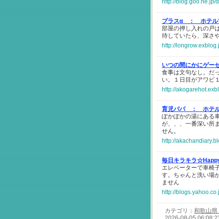
http://blog.goo.ne.
プラスα ：
ホテル
部屋の押し入れの戸
待していたら、深さ
http://longrow.exblog
いつの間にかにゲー
食事は文句なし。だ
い。１日目がアワビ
http://akogarehot.exb
育児パパ ：
ホテ
ぽかぽかの湯にある
が、、、一番深い所
せん。
http://akachandiary.b
毎日キラキラ☆Happy
エレベーターで車椅
す。ちゃんと洗い場
ません
http://blogs.yahoo.c
カテゴリ：
和歌山県
2026-08-05 06:08:2