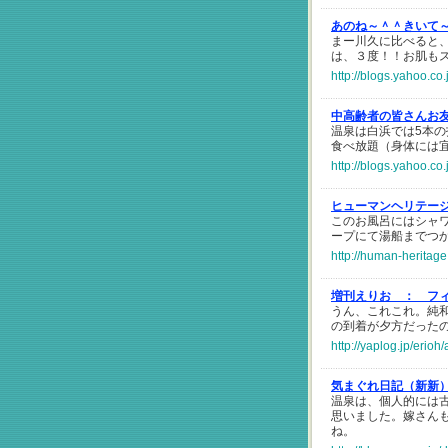
あのね～＾＾きいて～
まー川久に比べると
は、３度！！お肌も
http://blogs.yahoo.c
中高齢者の皆さんお
温泉は白浜では5本
食べ放題（身体には
http://blogs.yahoo.c
ヒューマンヘリテー
このお風呂にはシャ
ープにて湯船までつ
http://human-heritage
増刊えりお ：
フ
うん、これこれ。純和
の到着が夕方だった
http://yaplog.jp/erioh
気まぐれ日記（新新
温泉は、個人的には
思いました。嫁さん
ね。