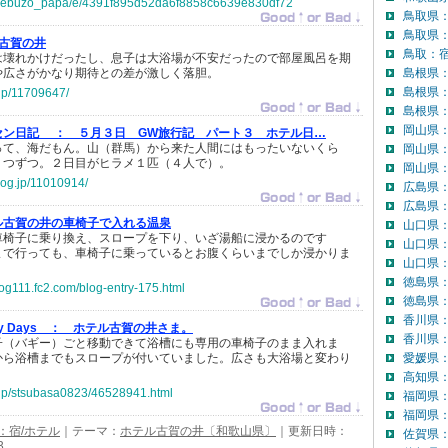
jp/debuzo_papa/e/4391f895d52da6f8858c6639e830df72
鳥取県
鳥取県
古賀の井
鳥取：宿
は壊れかけだったし、息子は大浴場が不安だったので部屋風呂を期
や広さがかなり期待との差が激しく落胆。
島根県
島根県
.jp/11709647/
島根県：
岡山県
セン日記 ：
５月３日 GW旅行記 パート３ ホテル日…
って、海だもん。山（群馬）から来た人間にはもったいないくら
岡山県
１つずつ。２日目がヒラメ１匹（４人で）。
岡山県：
log.jp/11010914/
広島県
広島県：
ル古賀の井の車椅子で入れる温泉
山口県
車椅子に乗り換え、スロープを下り、いざ湯船に浸かるのです
山口県
まで行っても、車椅子に乗っているとお腹くらいまでしか浸かりま
山口県：
徳島県
log111.fc2.com/blog-entry-175.html
徳島県：
香川県
 Days ：
ホテル古賀の井さま。
香川県：
子（バギー）ごと移動できて浴槽にも専用の車椅子のまま入れま
から浴槽までもスロープが付いていました。広さも大浴場と変わり
愛媛県
高知県
o.jp/stsubasa0823/46528941.html
福岡県
福岡県：
：宿/ホテル
｜テーマ：
ホテル古賀の井〔和歌山県〕
｜更新日時：
佐賀県
3