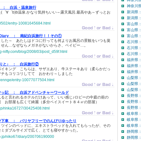
神奈川
神奈川県
 ：
白浜・温泉旅行
新潟県
(゜∀゜b)b温泉.かなり気持ちいい～露天風呂.最高やあ～ずっとお
新潟県：
o-0502/entry-10081645684.html
富山県
富山県
Diary ：
南紀白浜旅行！！その①
富山県：
ました～ あたしはドコに行っても何よりお風呂の景観をいつも覚
石川県
ません…なぜならメガネがないからさ、ベイビー…。
石川県
og-nifty.com/blog/2008/03/post_d59f.html
石川県：
福井県
りと♪ ：
白浜旅行②
福井県
バイキング こちらは、サザエあり、牛ステーキあり（柔らかだっ
福井県：
マチもコリコリしてて おかわり～しました
山梨県
5rennge/entry-10077077504.html
山梨県
山梨県：
ヤッ記 ：
白浜アドベンチャーワールド
長野県
入ると言われるホテルだけあって、いい感じ♪ロビーの中庭の前の
長野県
凜 お部屋も広くて綺麗（多分ベイスイート８４㎡の部屋）
長野県：
o.jp/rinka16727/30425408.html
岐阜県
岐阜県
中下車 ：
バリヤフリーでのんびりゆったり
、ツインのベッドに、エキストラベッドを入れてもらったが、その
岐阜県：
セミダブルサイズで広く、とても寝やすかった。
静岡県
co.jp/niko67/diary/200706190000
静岡県