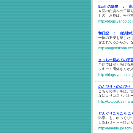
Earthの部屋 ：
南
今回の白浜への日帰
もの お昼は、松花
http://blogs.yahoo.c
和日記 ：
白浜旅
一抹の不安を感じた
含まれてるからか、
http://nagomikana.ex
さっちー初めての子
予約では安くあげる
ッキー！団体さんが
http://blogs.yahoo.c
のんびり・のんびり
こちらのホテルは、
なによりコストパホ
http://kotobuki27.nar
どんぐりころころ こ
温泉にも、ゆっくり
しあわせ～～～ひと
http://ameblo.jp/isch