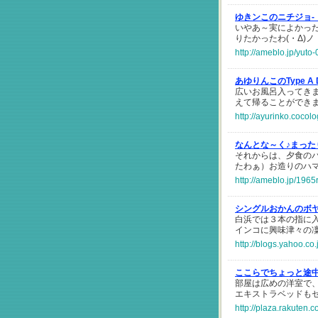
ゆきンこのニチジョ-
いやあ～実によかった
りたかったわ(・Δ)ノ
http://ameblo.jp/yut
あゆりんこのType A 
広いお風呂入ってき
えて帰ることができ
http://ayurinko.cocol
なんとな～く♪まった
それからは、夕食の
たわぁ）お造りのハ
http://ameblo.jp/196
シングルおかんのボ
白浜では３本の指に
インコに興味津々の
http://blogs.yahoo.c
ここらでちょっと途
部屋は広めの洋室で
エキストラベッドも
http://plaza.rakuten.