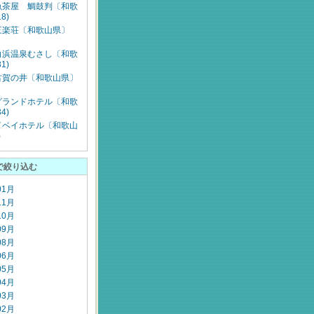
魚茶屋 鯛鼓判〔和歌
8)
三楽荘〔和歌山県〕
白浜温泉むさし〔和歌
1)
古賀の井〔和歌山県〕
グランドホテル〔和歌
4)
イベイホテル〔和歌山
)
で絞り込む
01月
11月
10月
09月
08月
06月
05月
04月
03月
02月