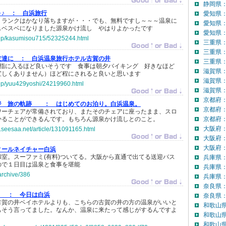
静岡県：
♪ ：
白浜旅行
愛知県
、ランクはかなり落ちますが・・・でも、無料ですし～～～温泉に
愛知県
スベスベになりました源泉かけ流し やはりよかったです
愛知県：
o.jp/kasumisou715/52325244.html
三重県
三重県
友達に ：
白浜温泉旅行ホテル古賀の井
三重県：
の指に入るほど良いそうです 食事は朝夕バイキング 好きなほど
滋賀県
宜しくありません）ほど程にされると良いと思います
滋賀県
o.jp/yuu429yoshi/24219960.html
滋賀県：
京都府
ジ 旅の軌跡 ：
はじめてのお泊り。白浜温泉。
京都府
ワーチェアが常備されており、またそのチェアに座ったまま、スロ
かることができるんです。もちろん源泉かけ流しとのこと。
京都府：
大阪府
.seesaa.net/article/131091165.html
大阪府
大阪府：
ィールネイチャー白浜
室。スーファミ(有料)ついてる。大阪から直通で出てる送迎バス
兵庫県
ので１日目は温泉と食事を堪能
兵庫県
/archive/386
兵庫県：
奈良県
） ：
今日は白浜
奈良県：
古賀の井ベイホテルよりも、こちらの古賀の井の方の温泉がいいと
和歌山
もそう言ってました。なんか、温泉に来たって感じがするんですよ
和歌山
和歌山県