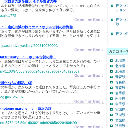
：
大自然の湯＠白浜 ホテル古賀の井
ヌルトロ系、結構塩分は強いが色はついていない、いかにも白浜の
役立つ
ても良い温泉。ふはー、全身伸び伸びで良い気分。
ション
m/suika/775
役立つ
献
 ：
南紀白浜の旅その２＊ホテル古賀の井到着
けあって、古さが目立つ部分もありますが、見た目を新しく豪華に
役立つ
用的な部分できっちりお金をかけて整備した、という感じを受けま
co.jp/asianrtyatya/diary/200810070000/
カテゴリー
tatsu*Diary ：
ホテル古賀の井
北海道
の 温泉の湯はサイコーでした。わりに過敏なこのお顔の肌、ひり
もあるのだけどここの湯は しっとりとしてよかったです。
北海道
jp/mykt1103/e/5503f93d0d246267259d0e7546a2950a
北海道：
青森県
青森県
帰国たべもの日記 (3)
どの料理が、次から次へと運ばれてきました。写真はほんの半分ぐ
青森県：
ら、魚介類が美味しかった。かなり苦しかったけど。
岩手県
blog.jp/6125716
岩手県
岩手県：
otomo marche ：
白浜の旅
宮城県
こそこ古いと思うんですが今時あまり見かけない、広いロビーや重
宮城県
トが古きよき時代を思わせました。
宮城県：
jp/tomo575/e/46f89c1d03021ade92685e220480f490
秋田県