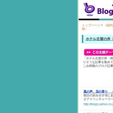
トップページ
>
（国内
県〕
ホテル古賀の井
「ホテル古賀の井〔
りそうな記事を集め
こみ情報のブログ記
風の声、花の香り 
朝日の顔を出す頃に
ざアドベンチャーワールド
http://blogs.yahoo.c