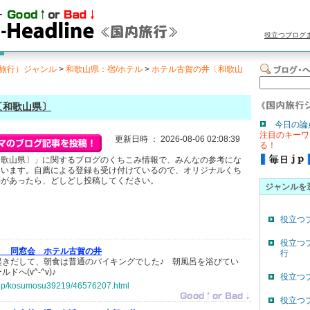
役立つブログ
旅行）ジャンル
>
和歌山県：宿/ホテル
>
ホテル古賀の井〔和歌山
〔和歌山県〕
今日の論
注目のキーワ
更新日時 ： 2026-08-06 02:08:39
る！
和歌山県〕」に関するブログのくちこみ情報で、みんなの参考にな
ています。自薦による登録も受け付けているので、オリジナルくち
事があったら、どしどし投稿してください。
ジャンルを
役立つ
役立つ
：
同窓会 ホテル古賀の井
行
起きだして、朝食は普通のバイキングでした♪ 朝風呂を浴びてい
へ(v^-^v)♪
役立つ
o.jp/kosumosu39219/46576207.html
役立つ