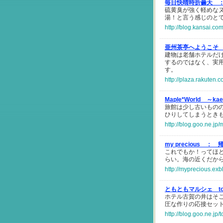
毎日快晴時折曇天 
硫黄臭が強く軽めな
湯！と言う感じのと
http://blog.kansai.co
亜州茶亭へようこそ
建物は老舗ホテルだ
するのではなく、実
す。
http://plaza.rakuten.
Maple*World ～kae
旅館は少し古いもの
ひりしてしまうとき
http://blog.goo.ne.
my precious ：
これでもか！ってほ
らい。海の近くだか
http://myprecious.ex
ともともマルシェ tom
ホテル古賀の井はそ
圧な作りの応接セッ
http://blog.goo.ne.