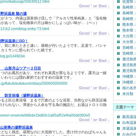
.jp/norikatsuojp/33630512.html
佐賀県
長崎県
長崎県
野浜温泉 龍の湯
天が３つ。内湯は源泉掛け流しで「アルカリ性単純泉」と「塩化物
長崎県：
呂があって、塩化物泉の方は確かにしよっぱい味が…（ペッ）
熊本県
g13.fc2.com/blog-entry-73.html
熊本県
大分県
湯野浜温泉にGO！
大分県：
す。前に来たときと違い、屋根が付いたようです。足湯で、バシャ
宮崎県
、カミサンに怒られていた娘です。
宮崎県：
blog.jp/1449034
鹿児島
鹿児島
：
山形月山ツアー２日目
鹿児島県
３つのお風呂があり、それぞれ泉質が異なるようです。露天は一緒
沖縄県
きいわりには隠れ家的でおすすめの温泉です。
沖縄県：
co.jp/fukufukufukuroh/diary/200605050000
桜の名
未分類
：
防災浴場〈湯野浜温泉）
いる上区公衆浴場 まるで穴倉のような浴室、当然ながら防災設備
付けられない。津波から人命を守る為の施設だ。お湯はトロトロ熱
主題テーマ
jp/aomori-onsen/e/b6bde1bdb0c1a85af52ef4a00dd393e5
新高湯温
白布温泉(
山形県の湯野浜温泉
赤湯温泉(
などなく残念。昼間なのに大混雑でした。受け付けのおばちゃんも
かみのや