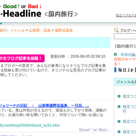
役立つブログ
旅行）ジャンル
>
山形県：温泉
>
湯野浜温泉
今日の論
更新日時 ： 2026-08-05 02:08:10
注目のキーワ
る！
するブロガーの意見で、みんなの参考になりそうなブログ記事を集
よる投稿も受け付けているので、オリジナルな意見のブログ記事が
投稿してください。
ジャンルを
役立つ
ジョリーナの日記 ：
山形県湯野浜温泉、一日目。…
役立つ
れている。夜は外気が冷えるので、湯温も少し下がり気味。湯船の
行
通り、お湯の赤い栓を開いておくと、10分ぐらいで熱いお湯にな
役立つ
ifty.com/blog/2008/04/post_ac91.html
役立つ