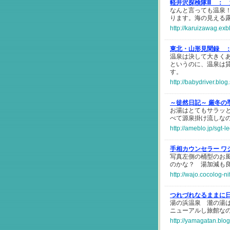
軽井沢探検隊Ⅲ ：
なんと言っても温泉
ります。海の見える
http://karuizawag.ex
東北・山形見聞録 
温泉は決して大きく
というのに、温泉は
す。
http://babydriver.blog
～徒然日記～ 厳冬の
お湯はとてもサラッ
べて源泉掛け流しな
http://ameblo.jp/sgt-
手相カウンセラー ワ
写真左側の桶型のお
のかな？ 湯加減も
http://wajo.cocolog-n
つれづれなるままに
湯の浜温泉 瀧の湯
ニューアルし旅館な
http://yamagatan.blog