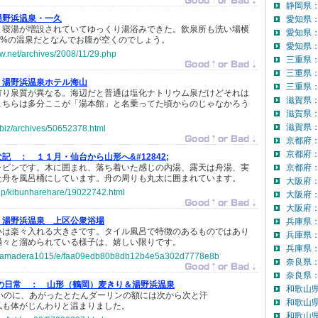
静岡県：
湯野浜温泉・一久
愛知県
と寝湯が増設されていてゆっくり湯浴みできた。飲泉所も洗い場横
愛知県
0%の温泉だとなんでお腹が空くのでしょう。
愛知県：
ow.net/archives/2008/11/29.php
三重県
三重県
】湯野浜温泉ホテル海山
三重県：
有り泉質が異なる。海辺だと普通は塩化ナトリウム泉だけどそれは
滋賀県
こちらは多分ここが「湯本館」と名乗ってた頃からのじゃなかろう
滋賀県
滋賀県：
r.biz/archives/50652378.html
京都府
京都府
犬記 ：
１１月・仙台から山形へ&#12842;
ャビンです。木に囲まれ、落ち着いた感じの内湯、露天は舟湯、実
京都府：
た舟を風呂桶にしています。舟の周りも丸太に囲まれています。
大阪府
o.jp/kibunharehare/19022742.html
大阪府
大阪府：
湯野浜温泉 上区公衆浴場
兵庫県
いは楽々入れる大きさです。タイル風呂で特徴のあるものではあり
兵庫県
満々と溜められている様子は、嬉しい限りです。
兵庫県：
.jp/yamadera1015/e/faa09edb80b8db12b4e5a302d7778e8b
奈良県
奈良県：
の日常 ：
山形（鶴岡）麦きり＆湯野浜温泉
和歌山
ないのに、あがったとたんダーリンの額には次から次と汗
和歌山
私も体がじんわりと温まりました。
和歌山県