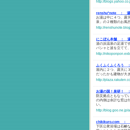
http://blogs.yahoo.co
renshu*note ：
湯
お湯は中に４つ、露
泉」の２種類のお風
http://renshunote.blo
にこぽん本舗 ：
湯の浜温泉の足湯で
バシャと波を立てて
http://nikoponpon.ex
ふくふくふくろう 
屋内に２つ、露天に
だったかも建物が大
http://plaza.rakuten.
お湯の国！泉研！ 
防災拠点ともなって
の内側は余計な窓は
い。
http://blog.goo.ne.
chikikuro.com ：
下区公衆浴場は石鹸