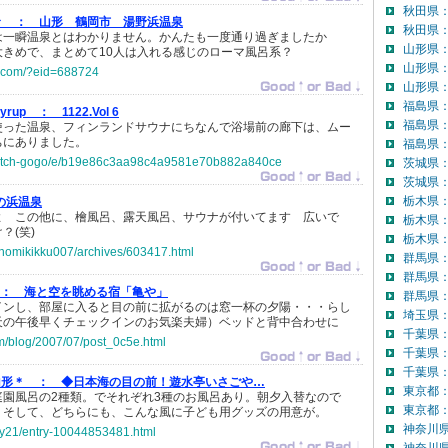
秋田県
々 ：
山形 鶴岡市 湯野浜温泉
秋田県：
は一瞬温泉とはわかりません。かんたも一度通り過ぎましたか
山形県
大きめで、まとめて10人は入れる感じのローマ風呂系？
山形県
nfo.com/?eid=688724
山形県：
福島県
yrup ：
1122.Vol 6
福島県
使った温泉、フィンランドサウナにちなんで浴場前の廊下は、ムー
ちにありました。
福島県：
jp/atch-gogo/e/b19e86c3aa98c4a9581e70b882a840ce
茨城県
茨城県：
栃木県
の浜温泉
よ この他に、檜風呂、露天風呂、サウナが付いてます 広いで
栃木県
？(笑)
栃木県：
jp/nomikikku007/archives/603417.html
群馬県
群馬県
 ：
海と空を眺める宿「亀や」
群馬県：
インし、部屋に入ると目の前に拡がるのは窓一杯の夕陽・・・らし
埼玉県
天の午後早くチェックインのお気楽夫婦）ベッドと背中合わせに
千葉県
om/blog/2007/07/post_0c5e.html
千葉県
千葉県：
山形＊ ：
◆日本海の目の前！遊水亭いさごや…
東京都
庭園風呂の2種類。でそれぞれ3種のお風呂あり。朝夕入替なので
東京都：
。そして、どちらにも、こんな風に子ども用グッズの用意が。
神奈川
epy21/entry-10044853481.html