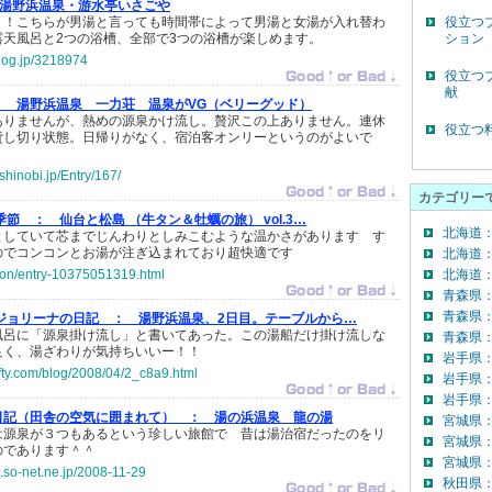
湯野浜温泉・游水亭いさごや
！！こちらが男湯と言っても時間帯によって男湯と女湯が入れ替わ
役立つ
露天風呂と2つの浴槽、全部で3つの浴槽が楽しめます。
ション
blog.jp/3218974
役立つ
献
：
湯野浜温泉 一力荘 温泉がVG（ベリーグッド）
ありませんが、熱めの源泉かけ流し。贅沢この上ありません。連休
役立つ
貸し切り状態。日帰りがなく、宿泊客オンリーというのがよいで
.shinobi.jp/Entry/167/
カテゴリー
季節 ：
仙台と松島 （牛タン＆牡蠣の旅） vol.3…
北海道
としていて芯までじんわりとしみこむような温かさがあります す
のでコンコンとお湯が注ぎ込まれており超快適です
北海道
leon/entry-10375051319.html
北海道：
青森県
青森県
ジョリーナの日記 ：
湯野浜温泉、2日目。テーブルから…
風呂に「源泉掛け流し」と書いてあった。この湯船だけ掛け流しな
青森県：
良く、湯ざわりが気持ちいいー！！
岩手県
ifty.com/blog/2008/04/2_c8a9.html
岩手県
岩手県：
日記（田舎の空気に囲まれて） ：
湯の浜温泉 龍の湯
宮城県
は源泉が３つもあるという珍しい旅館で 昔は湯治宿だったのをリ
宮城県
のであります＾＾
宮城県：
.so-net.ne.jp/2008-11-29
秋田県