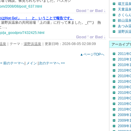
衣場で雑談。裸見られちゃいました。ハズカシ
蔵王温泉(
.com/2008/08/post_637.html
天童温泉(
さくらん
はHot Go!」 ：
と、いうことで報告です。
銀山温泉(
湯野浜温泉の共同浴場「上の湯」に行って来ました。_(^^;)ゞ熱
あつみ温
と…。
湯野浜温
o.jp/ja_goodpro/7432425.html
温泉
｜テーマ：
湯野浜温泉
｜更新日時：2026-08-05 02:08:09
アーカイブ
2011年
▲ページTOPへ
2010年
<< 前のテーマへ
|
メイン
|
次のテーマへ >>
2010年
2010年
2010年
2010年
2010年
2010年
2010年
2010年
2010年
2009年
2009年
2009年