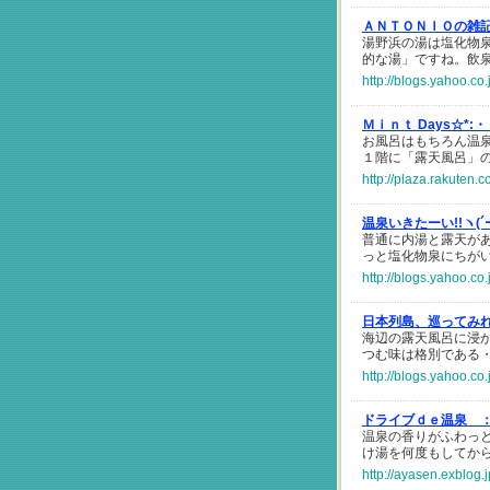
ＡＮＴＯＮＩＯの雑
湯野浜の湯は塩化物
的な湯」ですね。飲
http://blogs.yahoo.c
Ｍｉｎｔ Days☆*:
お風呂はもちろん温
１階に「露天風呂」
http://plaza.rakuten
温泉いきたーい!!ヽ(
普通に内湯と露天があ
っと塩化物泉にちがい
http://blogs.yahoo.c
日本列島、巡ってみ
海辺の露天風呂に浸
つむ味は格別である
http://blogs.yahoo.c
ドライブｄｅ温泉 
温泉の香りがふわっ
け湯を何度もしてか
http://ayasen.exblog.