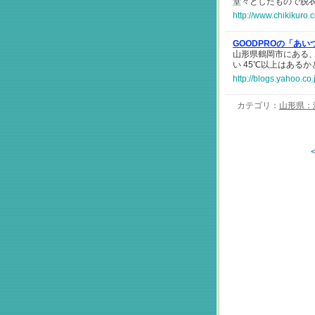
堂々としたもので脱
http://www.chikikuro
GOODPROの「あいつ
山形県鶴岡市にある、
い 45℃以上はあるか
http://blogs.yahoo.c
カテゴリ：
山形県：