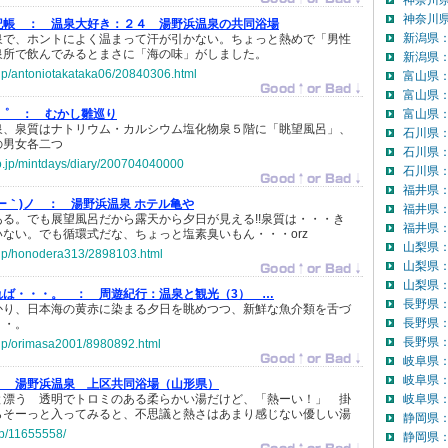
神奈川
神奈川県
記帳 ：
温泉大好き：２４ 湯野浜温泉の共同浴場
新潟県
泉で、ホントによく温まって汗が引かない。ちょっと熱めで「男性
泉所で飲んでみるとまさに「海の味」がしました。
新潟県：
o.jp/antoniotakataka06/20840306.html
富山県
富山県
・゜ ：
むかし雛巡り
富山県：
泉、泉質はナトリウム・カルシウム塩化物泉５階に「眺望風呂」、
石川県
の男女各二つ
石川県
.co.jp/mintdays/diary/200704040000
石川県：
福井県
´ー｀)ノ ：
湯野浜温泉 ホテル亀や
福井県
る。でも展望風呂だから露天から夕日が見える!!泉質は・・・き
福井県：
ない。でも循環式だな、ちょっと塩素臭いもん・・・orz
山梨県
o.jp/honodera313/2898103.html
山梨県
山梨県：
れば・・・。 ：
周遊紀行：温泉と観光（3） …
長野県
かり、日本海の黄赤に染まる夕日を眺めつつ、新鮮な魚介類を舌づ
長野県
・・。
長野県：
o.jp/orimasa2001/8980892.html
岐阜県
岐阜県
：
湯野浜温泉 上区共同浴場（山形県）
と漂う 透明でトロミのある柔らかい湯だけど、「熱ーい！」 掛
岐阜県：
らそーっと入ってみると、不思議と熱さはあまり感じない優しい湯
静岡県
jp/11655558/
静岡県