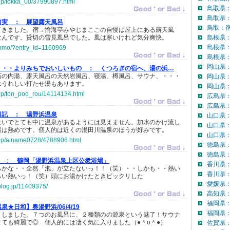
o.jp/tokka_00/37990897.html
鳥取県
鳥取県
口実 ：
展望露天風呂
鳥取：宿
てきました。宿→愉海亭みやじまここの自慢は屋上にある露天風
なんです。貸切の雪見風呂でした。風は寒いけれど気分爽快。
島根県
島根県
omomo/?entry_id=1160969
島根県：
岡山県
・・・よりみちでおいしいもの ：
くつろぎの宿へ、湯の浜…
石の内湯、露天風呂の天然岩風呂、寝湯、樽風呂、サウナ、・・・
岡山県
はうれしい打たせ湯もあります。
岡山県：
o.jp/ton_poo_rou/14114134.html
広島県
広島県：
日記 ：
湯野浜温泉
山口県
たいでとても中に温泉があるようには見えません。加水のかけ流し
山口県
温は熱めです。個人的は近くの湯田川温泉のほうが好みです。
山口県：
o.jp/ainame0728/4788906.html
徳島県
徳島県：
 ：
鶴岡「湯野浜温泉上区公衆浴場」
香川県
らかな・・全然「泡」が立たないっ！！（笑）・・しかも・・熱い
香川県：
らい熱いっ！（笑）頭にお湯かけたときビックリした
愛媛県
blog.jp/11409375/
高知県
福岡県
泉★日和】奥湯野浜/06/4/19
福岡県：
りしました。７つのお風呂に、２種類のの源泉という魅了！サウナ
ても綺麗で◎ 個人的には凄く気に入りました（●＾o＾●）
佐賀県