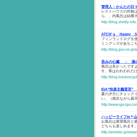
管理人：かんたの日
レストハウスの外観
ら、、内風呂は結構
http://blog.vividly-i
ATCH’ｓ Happy S
フィンランドログを
ミングッズがあちこ
http://blog.goo.ne.
呑みの心臓 ：
湯
風呂は良かったです
す、客はわれわれだけ
http://blog.livedoor.
IGA“快楽主義宣言”
夏の夕方にチェック
い。（残念ながら曇
http://www.iga-iga.c
ハッピーライフin＊
お風呂は展望風呂と
どちらも楽しめます
http://ameblo.jp/sle