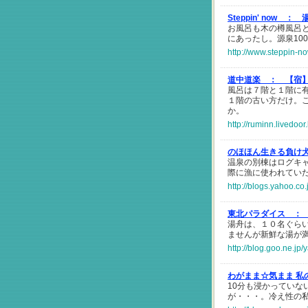
Steppin' now ：
お風呂も木の樽風呂
にあったし。源泉10
http://www.steppin-n
道中道楽 ：
【宿
風呂は７階と１階に
１階の古い方だけ。
か。
http://ruminn.livedoo
のほほん生きる負け
温泉の別棟はログキ
際に漁に使われてい
http://blogs.yahoo.c
東北パラダイス ：
湯舟は、１０名ぐら
ませんが新鮮な湯が
http://blog.goo.ne
わがまま☆気まま 私
10分も浸かってい
が・・・。冷え性の