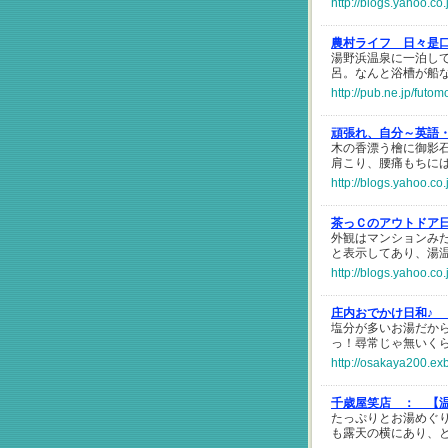
http://blogs.yahoo.c
農村ライフ 日々是
湯野浜温泉に一泊し
呂。なんと浴槽が船
http://pub.ne.jp/fut
頑張れ、自分～英語
木の香漂う檜に御影
肩こり、腰痛もちに
http://blogs.yahoo.c
茶っＣのアウトドア
外観はマンションみ
と表示してあり、湯
http://blogs.yahoo.c
庄内おでかけ日和♪
塩分が多いお湯だか
っ！尋常じゃ無いく
http://osakaya200.ex
千歳屋笑店 ：
【温
たっぷりとお湯めぐ
も露天の横にあり、と