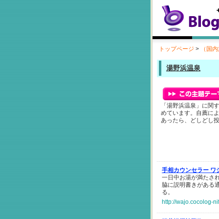
トップページ
>
（国内
湯野浜温泉
「湯野浜温泉」に関
めています。自薦に
あったら、どしどし
手相カウンセラー ワ
一日中お湯が満たさ
脇に説明書きがある
る。
http://wajo.cocolog-n