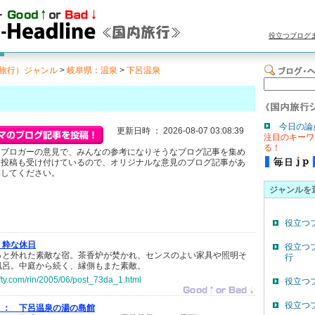
役立つブログ
旅行）ジャンル
>
岐阜県：温泉
>
下呂温泉
今日の論
更新日時 ： 2026-08-07 03:08:39
注目のキーワ
る！
るブロガーの意見で、みんなの参考になりそうなブログ記事を集め
る投稿も受け付けているので、オリジナルな意見のブログ記事があ
稿してください。
ジャンルを
役立つ
粋な休日
役立つ
っと外れた素敵な宿。茶香炉が焚かれ、センスのよい家具や照明そ
行
風呂。中庭から続く、縁側もまた素敵。
nifty.com/rin/2005/06/post_73da_1.html
役立つ
役立つ
 ：
下呂温泉の湯の島館