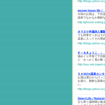
http://blogs.yahoo.c
garage house life
今回のお宿は、下呂温
温泉でなかなか新鮮
http://ghouse.exblog
オマヌケ吟遊詩人奮
でも特筆すべきはそ
温泉に入ってその理
http://blogs.yahoo.co
す～＆きょうこ ：
湯めぐり手形で下呂
ど せっかく雪が降
http://suu-san.jugem.
ＳＡＭの●温泉カンタ
お湯は湯口からけっ
お湯だ。新鮮な源泉
い。
http://blogs.yahoo.c
Slow☆Life／Natura
立ち寄り湯時間が過