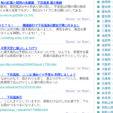
静岡県：
秋の紅葉と昭和の名建築 下呂温泉 湯之島館
御影石。貸切風呂が4ヵ所あり掛け流し。不老泉は5畳の畳の脱衣
愛知県
タイル張り浴室でモダン、蛇口のパイプに木の囲いがしてある。
愛知県
.so-net.ne.jp/2008-11-242
愛知県：
三重県
ＲＥＴＳ！ ：
職場旅行で下呂温泉&愛知万博に行きまし
三重県
田川には河川敷に露天風呂がありました。 勇気を持ち、風流を愛
三重県：
タイムを満喫しています(＾_＾;)。
滋賀県
c2.com/blog-entry-139.html
滋賀県
滋賀県：
今宵天空に遊ぶしょうげつ
京都府
いた露天風呂は予想以上に大きかったです。なんでも、部屋付き露
京都府
温泉では泉質が違うとか・・・。部屋の温泉はサラリとしていまし
京都府：
大阪府
log-nifty.com/blog/2009/02/post-1738.html
大阪府
大阪府：
 ：
下呂温泉。 ここは 湯めぐり手形を 利用しましょう
、なめらかなで、肌ざわりも良く、湯上りのサッパリした、爽快感
兵庫県
無色透明でほんのりとした湯の香が良かった
兵庫県
saa.net/article/101323318.html
兵庫県：
奈良県
 ：
下呂温泉①
奈良県：
へ。こじんまりとしていますが、源泉かけながしのお湯です。アル
和歌山
、お肌がつるつるになりました。
和歌山
o.jp/takizawa_natsuki/54770888.html
和歌山県