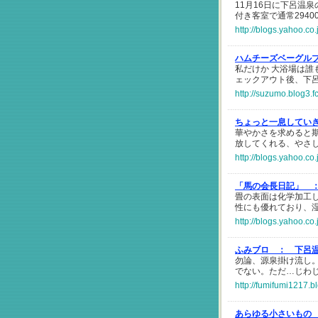
11月16日に下呂温
付き客室で通常294
http://blogs.yahoo.co
ハムチーズベーグルプリ
私だけか 大浴場は誰
ェックアウト後、下
http://suzumo.blog3.f
ちょっと一息してい
華やかさを求めると
放してくれる、やさ
http://blogs.yahoo.c
「馬の会長日記」 
畳の表面は化学加工
性にも優れており、
http://blogs.yahoo.c
ふみブロ ：
下呂
勿論、源泉掛け流し
でない。ただ…じわ
http://fumifumi1217.b
あらゆる小さいもの