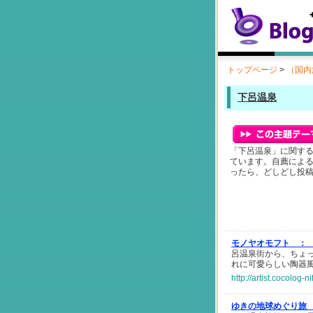
トップページ
>
（国内
下呂温泉
「下呂温泉」に関す
ています。自薦によ
ったら、どしどし投
モノヤオモフト ：
呂温泉街から、ちょ
れに可愛らしい陶器
http://artist.cocolog-
ゆきの地球めぐり旅