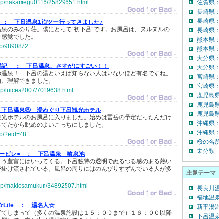
o.jp/nakamegu0116/25829651.html
佐賀県
長崎県
長崎県
！ ：
下呂温泉1泊ツー行ってきました♪
泉のみのり荘。僕にとって“初下呂”です。お風呂は、ヌルヌルの
長崎県：
な感覚でした。
熊本県
.jp/9890872
熊本県
大分県
闘記 ：
下呂温泉、さすがにすごい！！
大分県：
の温泉！！下呂の湯といえば知らない人はいないほど有名ですね。
宮崎県
由、理解できました。
宮崎県：
.jp/luicea2007/7019638.html
鹿児島
鹿児島
下呂温泉⑧ 湯めぐり下呂観光ホテル
鹿児島県
観光ホテルのお風呂に入りました。始めは冨岳の予定だったんだけ
沖縄県
ってたから眺めのよいこっちにしました。
沖縄県：
jp/?eid=48
桜の名
未分類
ービレ● ：
下呂温泉 噴泉池
こう豊富にはいってくる。下呂独特の透明でぬるつる感のある熱い
が掛け流されている。風呂の周りにはのんびりすずんでいる人が多
主題テーマ
o.jp/makiosamukun/34892507.html
長良川温
福地温泉(
l☆Life ：
湯名人☆
新平湯温
ぎてしまって（多くの温泉施設は１５：００まで）１６：００以降
下呂温泉(