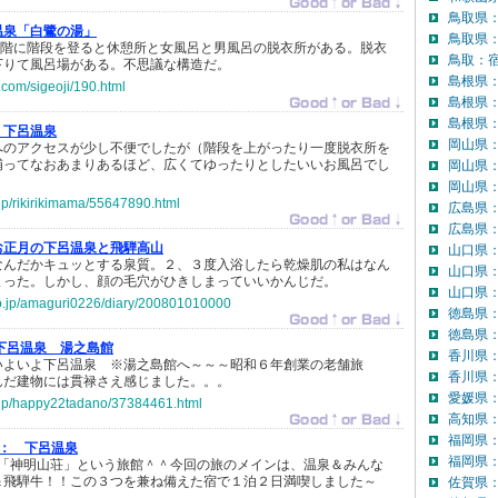
鳥取県
温泉「白鷺の湯」
鳥取県
二階に階段を登ると休憩所と女風呂と男風呂の脱衣所がある。脱衣
鳥取：宿
下りて風呂場がある。不思議な構造だ。
島根県
p.com/sigeoji/190.html
島根県
島根県：
下呂温泉
岡山県
へのアクセスが少し不便でしたが（階段を上がったり一度脱衣所を
補ってなおあまりあるほど、広くてゆったりとしたいいお風呂でし
岡山県
岡山県：
.jp/rikirikimama/55647890.html
広島県
広島県：
お正月の下呂温泉と飛騨高山
山口県
なんだかキュッとする泉質。２、３度入浴したら乾燥肌の私はなん
山口県
まった。しかし、顔の毛穴がひきしまっていいかんじだ。
山口県：
.co.jp/amaguri0226/diary/200801010000
徳島県
徳島県：
下呂温泉 湯之島館
香川県
いよいよ下呂温泉 ※湯之島館へ～～～昭和６年創業の老舗旅
香川県：
んだ建物には貫禄さえ感じました。。。
愛媛県
o.jp/happy22tadano/37384461.html
高知県
福岡県
 ：
下呂温泉
福岡県：
は「神明山荘」という旅館＾＾今回の旅のメインは、温泉＆みんな
＆飛騨牛！！この３つを兼ね備えた宿で１泊２日満喫しました～
佐賀県