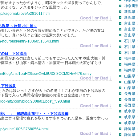
神奈川
時間が止まったかのような、昭和チックの温泉街ってかんじで、
神奈川県
」のような、ノスタルジックな風景でした。
新潟県
o.jp/kagomakilove/5281011.html
新潟県：
富山県
呂温泉 ～旅館 小川屋～
富山県
の美しい景色と下呂の夜景が眺めることができた。ただ湯の質は
がした。臭いを嗅ぐと僅かに塩素の臭いがした。
富山県：
石川県
en-hourouki/entry-10060513543.html
石川県
石川県：
父の日 下呂温泉
美術品があるのは当たり前…でもすごかったんです 横山大観・川
福井県
伊藤深水・杉山寧・鏑木清方・加藤東一 日本画の大家がずらり
福井県
福井県：
om/Blog/cns!1paHX9sswXwk6U3Sf8CCM0Hw!476.entry
山梨県
山梨県
下呂温泉
山梨県：
 とろみは凄いっ！さすが天下の名湯！！これが本当の下呂温泉の
長野県
で下呂で入った共同浴場や旅館のお湯とは全然違います。
長野県
log-nifty.com/blog/2008/01/post_f390.html
長野県：
岐阜県
日記 ：
飛騨高山旅行・・・下呂温泉編
岐阜県
温泉に寄り足湯で疲れを取ります歩きつかれた足を、温泉で労わっ
岐阜県：
静岡県
o.jp/youhe1005/37680564.html
静岡県