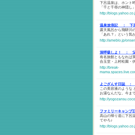
下呂温泉は、ホント
「千と千尋の神隠し
http://blogs.yahoo.c
温泉放浪記 ：
下
露天風呂から飛騨川
「あれ？」という気
http://ameblo.jp/ons
深呼吸しよ！ ：
有名旅館ともなれば
合玉堂・上村松園・
http://break-
mama.spaces.live.c
よござんす日誌 ：
この美容液のような
お湯なんだな。今ま
http://yogozansu.coco
ファミリーキャンプ
高山の帰り道に下呂
てやろ♪
http://blogs.yahoo.c