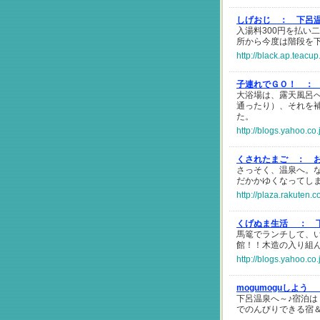
しげおじ ：
下呂
入湯料300円を払い
所から今度は階段を
http://black.ap.teacu
子連れでＧＯ！ ：
大浴場は、露天風呂
通ったり）、それを
た。
http://blogs.yahoo.co
くされたまご ：
さっそく、温泉へ。
だかかゆくなってし
http://plaza.rakuten
くげぬま生活 ：
馬篭でランチして、
館！！木造の入り組
http://blogs.yahoo.c
mogumoguしよう
下呂温泉へ～♪宿泊
でのんびりできる宿