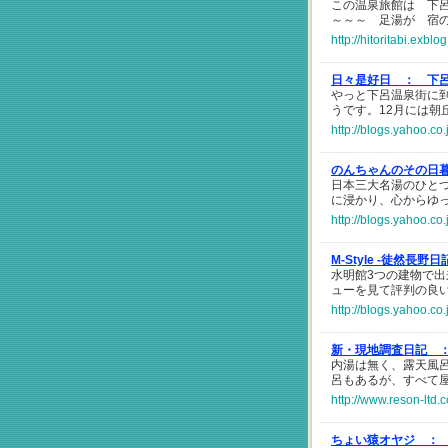
この温泉旅館は 下
～～～ 足湯が 宿
http://hitoritabi.exbl
日々是好日 ：
下
やっと下呂温泉街に
うです。12月には朝
http://blogs.yahoo.c
のんちゃんのその日
日本三大名湯のひと
に浸かり、心からゆ
http://blogs.yahoo.c
M-Style -徒然長野
水明館3つの建物で
ューを見て評判の良
http://blogs.yahoo.c
新・現地調査日記 
内湯は無く、露天風
呂もあるが、すべて
http://www.reson-ltd.
ちょい猿オヤジ ：