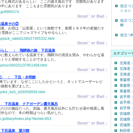
呂でも格式があるらしい ここの露天風呂です 雰囲気があります
の中にあります ここもまた雰囲気があります
役立つ
ション
og.jp/9965374
役立つ
呂温泉その②
献
到着。お宿は「山形屋」という旅館です。創業１８０年の老舗だそ
丘雪路がここでジャズライブをやるらしい。
役立つ
o.jp/jack_rabbit1280/27405332.html
暮らし ：
飛騨路の旅 下呂温泉
カテゴリー
つに数えられている温泉です。飛騨川の清流を望み、やわらかな湯
っくりと堪能することができました。
北海道
o.jp/non300201/37951408.html
北海道
北海道：
日記- ：
下呂・水明館
青森県
出来ています。なぜここにしたかというと、ネットでユーザーレビ
青森県
い旅館を選びました。
青森県：
o.jp/b4_be5_d/26558556.html
岩手県
岩手県
：
下呂温泉 クアガーデン露天風呂
岩手県：
呂だけの施設だった。勿論、露天風呂以外にも打たせ湯や箱蒸し風
屋外なので、冬の時期はつらい気がした。
宮城県
co.jp/diary/index.php?itemid=853
宮城県
宮城県：
下呂温泉 望川館
秋田県