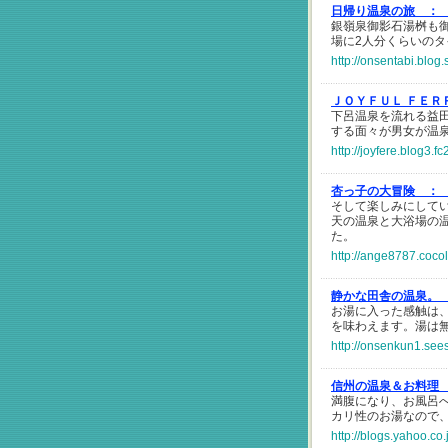
日帰り温泉の旅 ：
銀嶺泉御影石湯桝も
場に2人分くらいの
http://onsentabi.blog
ＪＯＹＦＵＬ ＦＥＲ
下呂温泉を流れる益
する面々が男女が温泉
http://joyfere.blog3.f
杏っ子の大冒険 ：
そして楽しみにして
天の温泉と大浴場の
た。
http://ange8787.coco
静かな田舎の温泉。
お湯に入った感触は
を味わえます。湯は
http://onsenkun1.see
信州の温泉＆お料理
満腹になり、お風呂
カリ性のお湯なので
http://blogs.yahoo.c