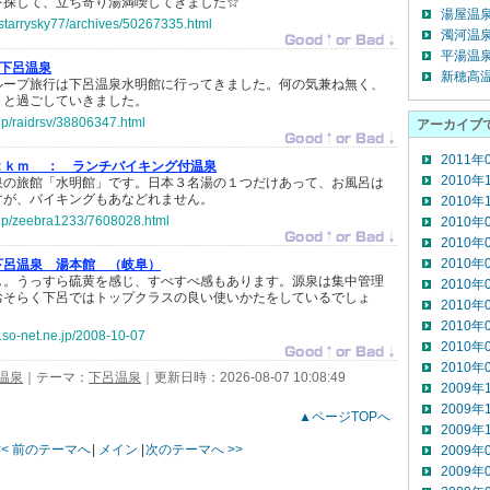
を探して、立ち寄り湯満喫してきました☆
湯屋温泉(
jp/starrysky77/archives/50267335.html
濁河温泉(
平湯温泉(
下呂温泉
新穂高温
ループ旅行は下呂温泉水明館に行ってきました。何の気兼ね無く、
りと過ごしていきました。
.jp/raidrsv/38806347.html
アーカイブ
2011年
２ｋｍ ：
ランチバイキング付温泉
2010年
泉の旅館「水明館」です。日本３名湯の１つだけあって、お風呂は
すが、バイキングもあなどれません。
2010年
o.jp/zeebra1233/7608028.html
2010年
2010年
2010年
下呂温泉 湯本館 （岐阜）
し。うっすら硫黄を感じ、すべすべ感もあります。源泉は集中管理
2010年
おそらく下呂ではトップクラスの良い使いかたをしているでしょ
2010年
2010年
og.so-net.ne.jp/2008-10-07
2010年
2010年
温泉
｜テーマ：
下呂温泉
｜更新日時：2026-08-07 10:08:49
2009年
2009年
▲ページTOPへ
2009年
<< 前のテーマへ
|
メイン
|
次のテーマへ >>
2009年
2009年