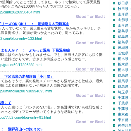
泉の望川館ってとこで泊まってきた。ネットで検索してて露天風呂
秋田県
00円のところが21000円だったんでお世話になった。
秋田県：
.jp/curl826/26950464.html
山形県
山形県
ーズ.OK,OK！ ：
足湯巡り＆飛騨高山
山形県：
も入っていなくて、露天風呂も貸切状態。 朝からスッキリし、チ
福島県
呂温泉街巡り。 足湯が幾つかあったので、周ってみる。
福島県
c2.com/blog-entry-132.html
福島県：
茨城県
きませんか？ ：
ぶらっと温泉_下呂温泉編
茨城県：
期待には沿わないかもしれません。でも、日帰り入浴客にも快く開
栃木県
しい旅館ばかりです。古きよき街並みという感じかなー。
栃木県
o.jp/gracer59/17805881.html
栃木県：
群馬県
：
下呂温泉の老舗旅館「小川屋」
してあるそうで、裏の発砲スチロールから湯が抜ける仕組み。通気
群馬県
湿気による違和感もない小川屋さん自慢の浴場です。
群馬県：
o.jp/umanokai2007/30994095.html
埼玉県
千葉県
温泉にて
千葉県
。入った感じは「パンチのない湯」、無色透明で匂いも強烈な感じ
千葉県：
じわっとボディブローが効いてくるような感覚になる。
東京都
log77.fc2.com/blog-entry-91.html
東京都：
神奈川
 ：
飛騨高山への旅 その5