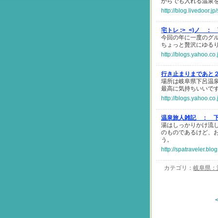
からでも入れる温泉
http://blog.livedoor.
宅トレ ;>_<)ノ ：
今回の年に一度のグ
ちょっと贅沢にゆる
http://blogs.yahoo.co
行き止まりまであと
場所は岐阜県下呂温
最高に気持ちいいで
http://blogs.yahoo.c
温泉旅人雑記 ：
湯はしっかりかけ流
のものであるけど、
う。
http://spatraveler.bl
カテゴリ：
岐阜県：