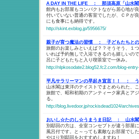
A DAY IN THE LIFE ：
那須高原「山水閣
館内もお部屋もコンパクトながら居心地が
付いていない普通の客室でしたが、ＣＰが
にも食事にも納得です。
http://skint.exblog.jp/5956675/
親子が育つ魔法の習慣 ：
子どもたちと
旅館のお楽しみといえば？？そうそう、１
いれば予約無しで入浴できるのも嬉しいの
呂に子どもたちと入り喫茶室で一休み。
http://nlpkosodate2.blog52.fc2.com/blog-entry
平凡サラリーマンの早起き宣言！！ ：
山水閣は東洋のテイストでまとめられた、
旅館で、昭和初期のアンティーク家具とア
る。
http://blog.livedoor.jp/rockisdead1024/archiv
おいし☆たのし☆うまうま日記 ：
山水
別邸回の方は、全室コンセプトが違う部屋
風呂付です。と～っても素敵なお部屋でし
やはり別邸回をおすすめしますね！