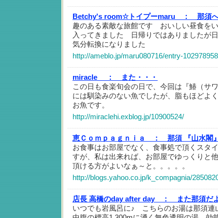
Betchy's room☆トイプーmaru ：
那須
趣のある素敵な旅館です おいしい昼食を
入ってきました 日帰りではありましたが
気分転換になりました
http://ameblo.jp/maru080716/entry-102978958
miracle ：
また・・・
この日も食楽旬会の日で、今回は『鰆（サ
には馴染みのない魚でしたが、脂もほどよ
お魚です。
http://miraclehi.exblog.jp/10900524/
恵Ｃｏｍｐａｇｎｉａ ：
那須 『山水閣
お食事はお部屋でなく、食事処で頂くスタ
すが、私は出来れば、お部屋でゆっくりと
頂ける方がよいなぁ～と。。。。。
http://blogs.yahoo.co.jp/k_compagnia/285082
店長 高橋のday after day ：
また那須だ
いつでも岩風呂に♪ こちらのお湯は那須連
中腹の標高1,300mに湧く無色透明の湯 