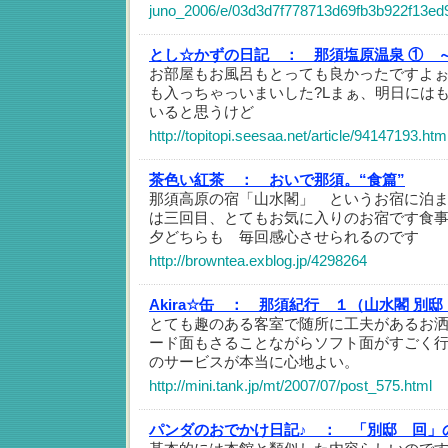
juno_2006/e/03d3d7f778713d69fb3b922f13ed
とし☆かずの日記 ：
那須塩原温泉 ① 
お部屋もお風呂もとっても良かったですよ
も入っちゃっいまいした?Lまぁ、明日には
いると思うけど
http://topitopi.seesaa.net/article/94147193.htm
茶色い紅茶 ：
おいで那須。“食篇”
那須高原の宿「山水閣」 というお宿に泊
は三回目、とてもお気に入りのお宿です食
夕どちらも 毎回感心させられるのです
http://browntea.exblog.jp/4298264
Akira☆缶 ：
那須紀行 １（山水閣 別邸
とても趣のある客室で随所に工夫があるお
ード面もさることながらソフト面がすごく
のサービスが本当に心地よい。
http://mini.tank.jp/mt/2007/07/post_575.html
パンダのおでかけ日記♪ ：
「別邸 回」