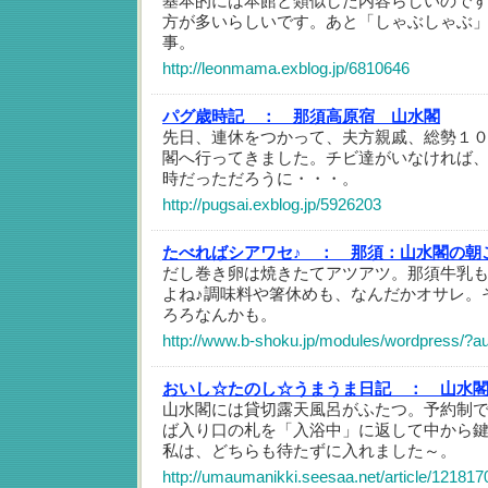
基本的には本館と類似した内容らしいので
方が多いらしいです。あと「しゃぶしゃぶ
事。
http://leonmama.exblog.jp/6810646
パグ歳時記 ：
那須高原宿 山水閣
先日、連休をつかって、夫方親戚、総勢１
閣へ行ってきました。チビ達がいなければ
時だっただろうに・・・。
http://pugsai.exblog.jp/5926203
たべればシアワセ♪ ：
那須：山水閣の朝
だし巻き卵は焼きたてアツアツ。那須牛乳
よね♪調味料や箸休めも、なんだかオサレ。
ろろなんかも。
http://www.b-shoku.jp/modules/wordpress/?
おいし☆たのし☆うまうま日記 ：
山水
山水閣には貸切露天風呂がふたつ。予約制
ば入り口の札を「入浴中」に返して中から
私は、どちらも待たずに入れました～。
http://umaumanikki.seesaa.net/article/121817