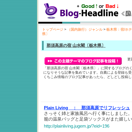
トップページ
>
（国内旅行）ジャンル
>
栃木県：宿/ホ
県〕
那須高原の宿 山水閣〔栃木県〕
更新
「那須高原の宿 山水閣〔栃木県〕」に関するブログの
になりそうな記事を集めています。自薦による登録も受
くちこみ情報のブログ記事があったら、どしどし投稿し
Plain Living ：
那須高原でリフレッシュ
さっそく姉と家族風呂へ行く事にしました
籠の温泉バッグと足袋ソックスがまた嬉し
http://plainliving.jugem.jp/?eid=196