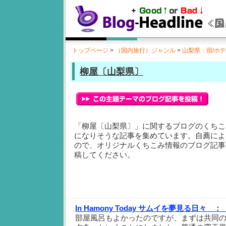
トップページ
>
（国内旅行）ジャンル
>
山梨県：宿/ホ
柳屋〔山梨県〕
「柳屋〔山梨県〕」に関するブログのくちこ
になりそうな記事を集めています。自薦によ
ので、オリジナルくちこみ情報のブログ記事
稿してください。
In Hamony Today サムイを夢見る日々 ：
部屋風呂もよかったのですが、まずは共同