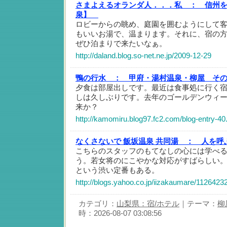
さまよえるオランダ人．．．私 ：
信州を
泉】
ロビーからの眺め、庭園を囲むようにして
もいいお湯で、温まります。それに、宿の
ぜひ泊まりで来たいなぁ。
http://daland.blog.so-net.ne.jp/2009-12-29
鴨の行水 ：
甲府・湯村温泉・柳屋 そ
夕食は部屋出しです。最近は食事処に行く
しは久しぶりです。去年のゴールデンウィ
来か？
http://kamomiru.blog97.fc2.com/blog-entry-40
なくさないで 飯坂温泉 共同湯 ：
人を呼
こちらのスタッフのもてなしの心には学べ
う。若女将のにこやかな対応がすばらしい
という渋い定番もある。
http://blogs.yahoo.co.jp/iizakaumare/1126423
カテゴリ：
山梨県：宿/ホテル
｜テーマ：
柳
時：2026-08-07 03:08:56