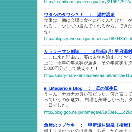
http://kuchikomi.gnavi.co.jp/diary/216647527/a
ワタシのタワシ？！ ：
湯村温泉
食事は、朝は会場に食べに行くんだけど、
れるし、少しづつ運んでくれるから、でき
せ♪
http://blogs.yahoo.co.jp/msnzusa/18004851.h
サラリーマン剣誌 ：
3月9日(月) 甲府湯
ここに来た理由…。実は去年も泊まってお
上に、今年の年賀状が届き、その年賀状を
5,000円分として使えると！
http://salaryman-kenshi.seesaa.net/article/1
■ T.Magario ■ Blog ：
母の誕生日
う～ん、ナカナカ良い宿だった。何と言っ
っていうのが魅力。 料理も美味しかった。
一日でした。
http://blog.goo.ne.jp/riomaga/e/1a30ee111c2
魚屋のツブヤキ ：
甲府湯村温泉【柳屋
何より良かったのは食事 お通しから始ま