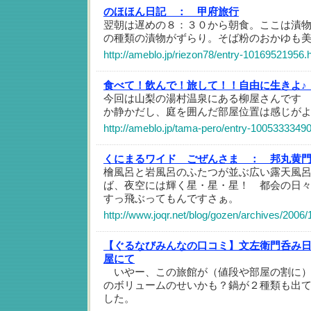
のほほん日記 ：
甲府旅行
翌朝は遅めの８：３０から朝食。ここは漬
の種類の漬物がずらり。そば粉のおかゆも
http://ameblo.jp/riezon78/entry-10169521956.
食べて！飲んで！旅して！！自由に生きよ♪
今回は山梨の湯村温泉にある柳屋さんです
か静かだし、庭を囲んだ部屋位置は感じが
http://ameblo.jp/tama-pero/entry-10053333490
くにまるワイド ごぜんさま ：
邦丸黄
檜風呂と岩風呂のふたつが並ぶ広い露天風
ば、夜空には輝く星・星・星！ 都会の日
すっ飛ぶってもんですさぁ。
http://www.joqr.net/blog/gozen/archives/2006/
【ぐるなびみんなの口コミ】文左衛門呑み
屋にて
いやー、この旅館が（値段や部屋の割に）
のボリュームのせいかも？鍋が２種類も出
した。