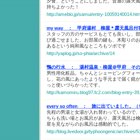
夕食、ということにしました。普通の露天
持ちよかった！
http://ameblo.jp/samui/entry-10059140014.htm
my way ：
甲府湯村 柳屋＊露天風呂付
スタッフの方のサービスもとても良いし、
び過ごせました。お部屋の鍵も、木彫りの
あるという純和風なところもツボです
http://yaplog.jp/so-phia/archive/14
鴨の行水 ：
湯村温泉・柳屋＠甲府 そ
男性用化粧品。ちゃんとシェービングフォ
し、花の風にあったような手元まで届く鏡
っと使いづらかったです。
http://kamomiru.blog97.fc2.com/blog-entry-39
every so often ：
旅に出ていました。（
先程の男湯と女湯が入れ替わっているので
ちらも洗い場とお風呂があり、露天風呂は
星を見ながらのお風呂は感動的でした。
http://blog.livedoor.jp/typhoongenic/archives/