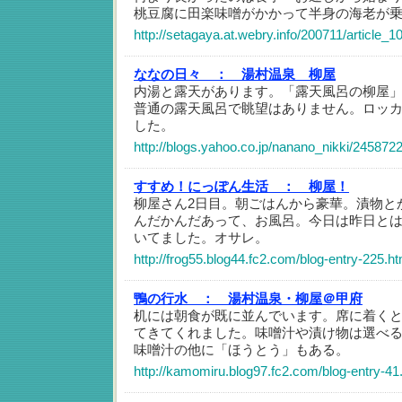
桃豆腐に田楽味噌がかかって半身の海老が
http://setagaya.at.webry.info/200711/article_1
ななの日々 ：
湯村温泉 柳屋
内湯と露天があります。「露天風呂の柳屋
普通の露天風呂で眺望はありません。ロッ
した。
http://blogs.yahoo.co.jp/nanano_nikki/245872
すすめ！にっぽん生活 ：
柳屋！
柳屋さん2日目。朝ごはんから豪華。漬物と
んだかんだあって、お風呂。今日は昨日と
いてました。オサレ。
http://frog55.blog44.fc2.com/blog-entry-225.ht
鴨の行水 ：
湯村温泉・柳屋＠甲府
机には朝食が既に並んでいます。席に着く
てきてくれました。味噌汁や漬け物は選べ
味噌汁の他に「ほうとう」もある。
http://kamomiru.blog97.fc2.com/blog-entry-41